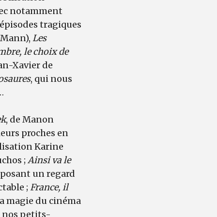
avec notamment
épisodes tragiques
e Mann),
Les
bre, le choix de
ean-Xavier de
nosaures
, qui nous
…
ek
, de Manon
leurs proches en
lisation Karine
uchos ;
Ainsi va le
oposant un regard
table ;
France, il
 la magie du cinéma
e nos petits-