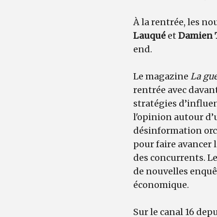
À la rentrée, les 
Lauqué
et
Damien 
end.
Le magazine
La gue
rentrée avec davan
stratégies d’influe
l'opinion autour d’
désinformation orc
pour faire avancer 
des concurrents. L
de nouvelles enquêt
économique.
Sur le canal 16 depu