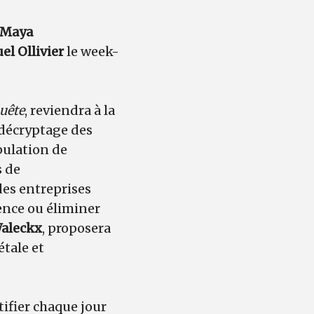
Maya
l Ollivier
le week-
uête
, reviendra à la
 décryptage des
pulation de
s de
des entreprises
ience ou éliminer
Waleckx
, proposera
étale et
tifier chaque jour