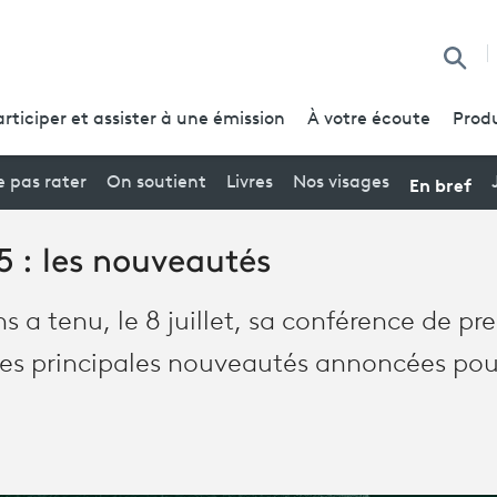
Reche
articiper et assister à une émission
À votre écoute
Produ
En bref
 pas rater
On soutient
Livres
Nos visages
 : les nouveautés
ns a tenu, le 8 juillet, sa conférence de pr
des principales nouveautés annoncées pour