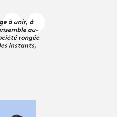
e à unir, à
 ensemble au-
société rongée
les instants,