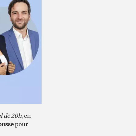
l de 20h
, en
ousse
pour