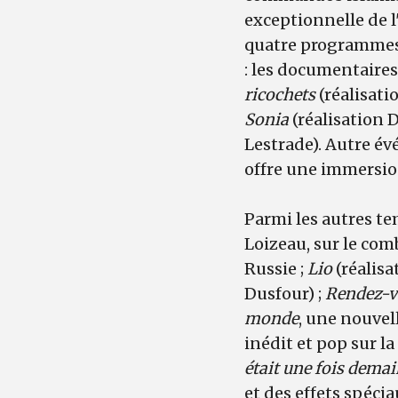
exceptionnelle de 
quatre programmes-
: les documentaire
ricochets
(réalisati
Sonia
(réalisation D
Lestrade). Autre év
offre une immersio
Parmi les autres te
Loizeau, sur le com
Russie ;
Lio
(réalisa
Dusfour) ;
Rendez-v
monde
, une nouvel
inédit et pop sur l
était une fois demai
et des effets spéci