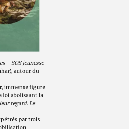
res – SOS jeunesse
ahar), autour du
r
, immense figure
 loi abolissant la
leur regard. Le
pétrés par trois
obilisation