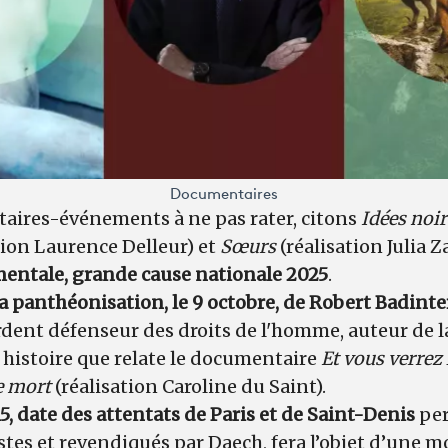
Documentaires
aires-événements à ne pas rater, citons
Idées noi
tion Laurence Delleur) et
Sœurs
(réalisation Julia Z
mentale, grande cause nationale 2025
.
la panthéonisation, le 9 octobre, de Robert Badinte
rdent défenseur des droits de l'homme, auteur de la
 histoire que relate le documentaire
Et vous verrez 
e mort
(réalisation Caroline du Saint).
, date des attentats de Paris et de Saint-Denis
per
es et revendiqués par Daech, fera l’objet d’une m