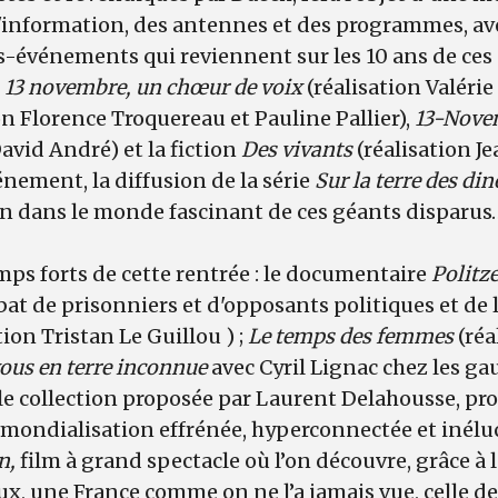
l'information, des antennes et des programmes, 
événements qui reviennent sur les 10 ans de ces 
s
13 novembre, un chœur de voix
(réalisation Valéri
on Florence Troquereau et Pauline Pallier),
13-Novem
avid André) et la fiction
Des vivants
(réalisation J
énement, la diffusion de la série
Sur la terre des di
n dans le monde fascinant de ces géants disparus
mps forts de cette rentrée : le documentaire
Politz
bat de prisonniers et d'opposants politiques et de 
tion Tristan Le Guillou ) ;
Le temps des femmes
(réa
ous en terre inconnue
avec Cyril Lignac chez les ga
le collection proposée par Laurent Delahousse, pr
a mondialisation effrénée, hyperconnectée et inéluc
n,
film à grand spectacle où l’on découvre, grâce à
aux, une France comme on ne l’a jamais vue, celle d