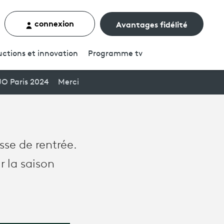
connexion
Avantages fidélité
rcher un contenu
ctions et innovation
Programme
tv
JO Paris 2024
Merci
esse de rentrée.
 la saison