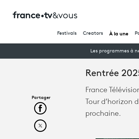
À la une
Festivals
Creators
P
Les programmes à ne
Rentrée 2025
France Télévisio
Partager
Tour d’horizon 
Partager cet article sur Facebook
prochaine.
Partager cet article sur X