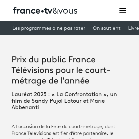
Rechercher
Les programmes à ne pas rater
On soutient
Livre
Festivals
Prix du public France
Creators
Télévisions pour le court-
À la une
métrage de l'année
Participer et assister à une émission
Lauréat 2025 : « La Confrontation », un
film de Sandy Pujol Latour et Marie
À votre écoute
Abbenanti
Productions et innovation
À l’occasion de la Fête du court-métrage, dont
Programme
tv
France Télévisions est fier d'être partenaire, le