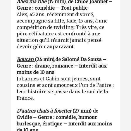
Allez ma fille
(15 min), de Chloé Joannet –
Genre : comédie – Tout public
Alex, 45 ans, récemment divorcé,
accompagne sa fille, Jade, 15 ans, à une
compétition de twirling. Très vite, ce
père célibataire est confronté à une
situation qu’il n’aurait jamais pensé
devoir gérer auparavant.
Boucan
(24 min),
de Salomé Da Souza –
Genre : drame, romance – Interdit aux
moins de 10 ans
Johannes et Gabin sont jeunes, sont
cousins et sont amoureux l’un de l’autre :
leur histoire se passe dans le sud de la
France.
D’autres chats à fouetter
(27 min) de
Ovidie – Genre : comédie, humour
burlesque, érotique – Interdit aux moins
de 10 ans