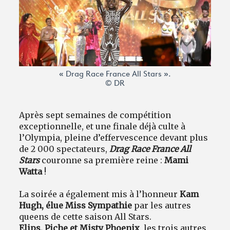
Avantages fidélité
connexion
« Drag Race France All Stars ».
© DR
Après sept semaines de compétition
exceptionnelle, et une finale déjà culte à
l’Olympia, pleine d’effervescence devant plus
de 2 000 spectateurs,
Drag Race France All
Stars
couronne sa première reine :
Mami
Watta
!
La soirée a également mis à l’honneur
Kam
Hugh, élue Miss Sympathie
par les autres
queens de cette saison All Stars.
Elips, Piche et Misty Phoenix
, les trois autres