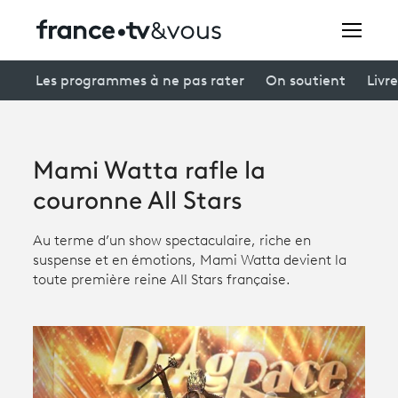
Rechercher
Les programmes à ne pas rater
On soutient
Livre
Festivals
Mami Watta rafle la
Creators
couronne All Stars
À la une
Au terme d’un show spectaculaire, riche en
suspense et en émotions, Mami Watta devient la
Participer et assister à une émission
toute première reine All Stars française.
À votre écoute
Productions et innovation
Programme
tv