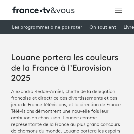
Rechercher
Les programmes à ne pas rater
On soutient
Livre
Festivals
Louane portera les couleurs
Creators
de la France à l’Eurovision
À la une
2025
Participer et assister à une émission
Alexandra Redde-Amiel, cheffe de la délégation
française et directrice des divertissements et des
À votre écoute
jeux de France Télévisions, et la direction de France
Télévisions démontrent une nouvelle fois leur
Productions et innovation
ambition en choisissant Louane comme
représentante de la France au plus grand concours
Programme
tv
de chansons du monde. Louane portera les espoirs