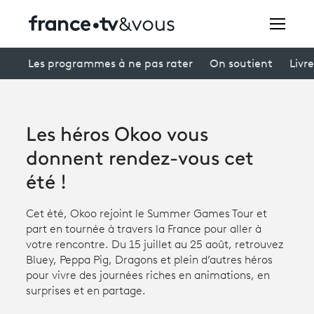
Rechercher
Les programmes à ne pas rater
On soutient
Livre
Festivals
Les héros Okoo vous
Creators
donnent rendez-vous cet
À la une
été !
Participer et assister à une émission
Cet été, Okoo rejoint le Summer Games Tour et
part en tournée à travers la France pour aller à
À votre écoute
votre rencontre. Du 15 juillet au 25 août, retrouvez
Bluey, Peppa Pig, Dragons et plein d’autres héros
Productions et innovation
pour vivre des journées riches en animations, en
surprises et en partage.
Programme
tv