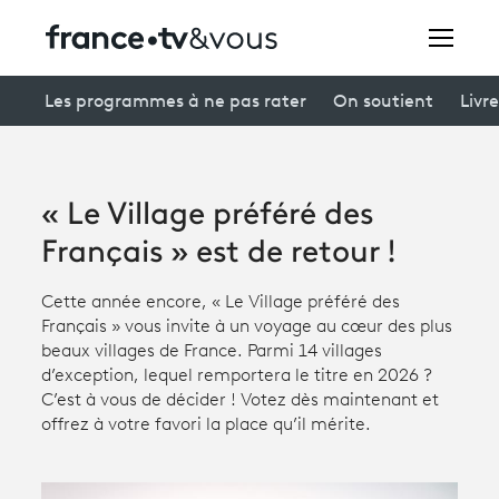
Rechercher
Les programmes à ne pas rater
On soutient
Livre
Festivals
« Le Village préféré des
Creators
Français » est de retour !
À la une
Cette année encore, « Le Village préféré des
Français » vous invite à un voyage au cœur des plus
Participer et assister à une émission
beaux villages de France. Parmi 14 villages
d’exception, lequel remportera le titre en 2026 ?
À votre écoute
C’est à vous de décider ! Votez dès maintenant et
offrez à votre favori la place qu’il mérite.
Productions et innovation
Programme
tv