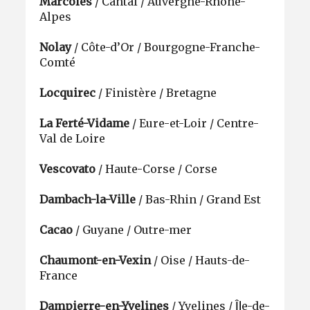
Marcolès
/ Cantal / Auvergne-Rhône-
Alpes
Nolay
/ Côte-d’Or / Bourgogne-Franche-
Comté
Locquirec
/ Finistère / Bretagne
La Ferté-Vidame
/ Eure-et-Loir / Centre-
Val de Loire
Vescovato
/ Haute-Corse / Corse
Dambach-la-Ville
/ Bas-Rhin / Grand Est
Cacao
/ Guyane / Outre-mer
Chaumont-en-Vexin
/ Oise / Hauts-de-
France
Dampierre-en-Yvelines
/ Yvelines /
e-de-
Îl