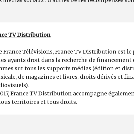
 médias sociaux : d'autres belles récompenses sont à
nce TV Distribution
e France Télévisions, France TV Distribution
est le
des ayants droit dans la recherche de financement 
mes sur tous les supports médias (édition et dist
icale, de magazines et livres, droits dérivés et f
ovisuels).
2017, France TV Distribution accompagne égalemen
tous territoires et tous droits.