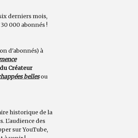
six derniers mois,
 30 000 abonnés !
ion d'abonnés) à
mence
du Créateur
happées belles
ou
aire historique de la
s. L'audience des
pper sur YouTube,