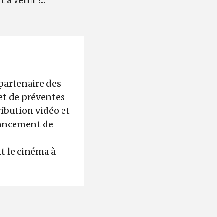
 venir !...
 partenaire des
et de préventes
ribution vidéo et
inancement de
t le cinéma à