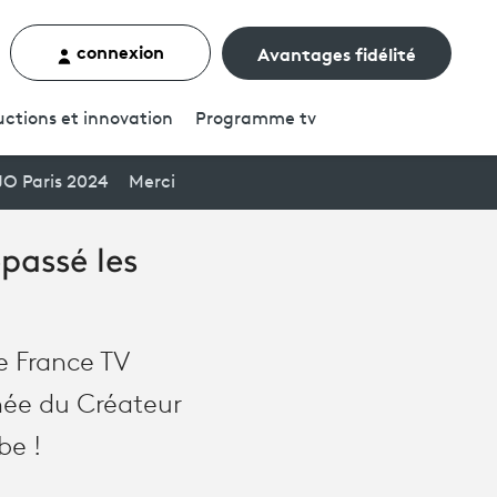
connexion
Avantages fidélité
rcher un contenu
ctions et innovation
Programme
tv
JO Paris 2024
Merci
passé les
e France TV
phée du Créateur
be !