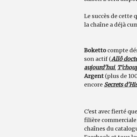
Le succès de cette 
la chaîne a déjà c
Boketto
compte dé
son actif (
Allô doct
aujourd'hui
,
T'chou
Argent
(plus de 10
encore
Secrets d'Hi
C'est avec fierté qu
filière commercial
chaînes du catalog