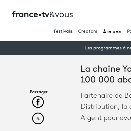
À la une
Festivals
Creators
P
Les programmes à ne
La chaîne Yo
100 000 abo
Partager
Partenaire de B
Partager cet article sur Facebook
Distribution, la
Argent pour avo
Partager cet article sur X