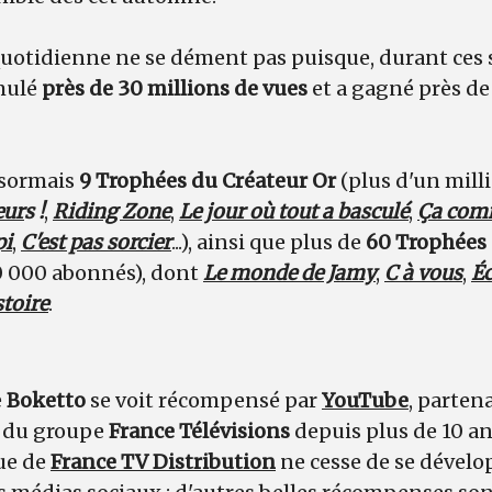
quotidienne ne se dément pas puisque, durant ces 
umulé
près de 30 millions de vues
et a gagné près de
sormais
9 Trophées du Créateur Or
(plus d'un mill
eur
s !
,
Riding Zone
,
Le jour où tout a basculé
,
Ça com
pi
,
C'est pas sorcier
...), ainsi que plus de
60 Trophées 
0 000 abonnés), dont
Le monde de Jamy
,
C à vous
,
Éc
stoire
.
e
Boketto
se voit récompensé par
YouTube
, parten
e du groupe
France Télévisions
depuis plus de 10 an
ue de
France TV Distribution
ne cesse de se dévelo