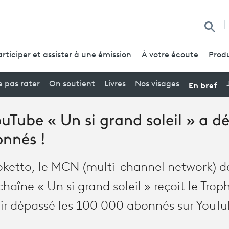
Reche
articiper et assister à une émission
À votre écoute
Produ
En bref
 pas rater
On soutient
Livres
Nos visages
uTube « Un si grand soleil » a dé
nnés !
oketto, le MCN (multi-channel network) d
 chaîne « Un si grand soleil » reçoit le Tro
ir dépassé les 100 000 abonnés sur YouTu