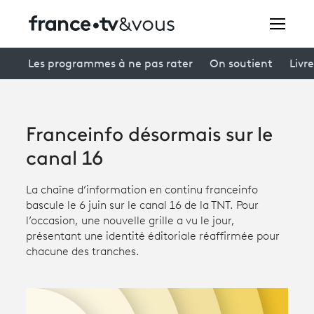
Rechercher
Les programmes à ne pas rater
On soutient
Livre
Festivals
Franceinfo désormais sur le
Creators
canal 16
À la une
La chaîne d’information en continu franceinfo
bascule le 6 juin sur le canal 16 de la TNT. Pour
Participer et assister à une émission
l’occasion, une nouvelle grille a vu le jour,
présentant une identité éditoriale réaffirmée pour
À votre écoute
chacune des tranches.
Productions et innovation
Programme
tv