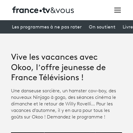
Rechercher
Les programmes à ne pas rater
On soutient
Livre
Festivals
Vive les vacances avec
Creators
Okoo, l’offre jeunesse de
À la une
France Télévisions !
Participer et assister à une émission
Une danseuse sorcière, un hamster cow-boy, des
nouveaux Ninjago à gogo, des séances cinéma le
À votre écoute
dimanche et le retour de Willy Rovelli… Pour les
vacances d’automne, il y en aura pour tous les
Productions et innovation
goûts sur Okoo ! Demandez le programme !
Programme
tv