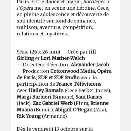
Paris. Entre danse et magie,
Sortilèges à
l’Opéra
met en scène une héroïne, Cece,
en pleine adolescence et découverte de
son identité sur fond de romance,
trahison, aventure, compétition,
relations et mystères…
Série (26 x 26 min) — Créé par
Jill
Girling
et
Lori Mather-Welch
— Directeur d’écriture
Alexander Jacob
— Production
Cottonwood Media, Opéra
de Paris, ZDF et ZDF Studio
avec la
participation de
France Télévisions
Avec
Hailey Romain
(Cece Parker Jones),
Margi Barbieri
(Simone),
Sam Darius
(Jack),
Zac Gabriel Werb (
Finn),
Etienne
Moana
(Benoit),
Abigail O’Regan
(Mia),
Rik Young
(Armando)
Dès le vendredi 13 octobre sur la