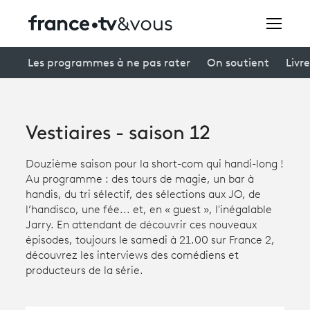
Rechercher
Les programmes à ne pas rater
On soutient
Livre
Festivals
Vestiaires - saison 12
Creators
Douzième saison pour la short-com qui handi-long !
À la une
Au programme : des tours de magie, un bar à
handis, du tri sélectif, des sélections aux JO, de
Participer et assister à une émission
l’handisco, une fée... et, en « guest », l'inégalable
Jarry. En attendant de découvrir ces nouveaux
À votre écoute
épisodes, toujours le samedi à 21.00 sur France 2,
découvrez les interviews des comédiens et
Productions et innovation
producteurs de la série.
Programme
tv