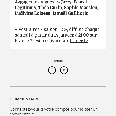
Azgag
et les « guest »
Jarry
,
Pascal
Légitimus
,
Théo Curin
,
Sophie Massieu
,
Ludivine Loiseau
,
Ismaël Guilliorit
…
« Vestiaires - saison 12 », diffusé chaque
samedi à partir du 14 janvier à 21.00 sur
France 2, est à (re)voir sur
france.tv
Partager
Partager cet article sur Face
Partager cet article sur
COMMENTAIRES
Connectez-vous à votre compte pour laisser un
commentaire.