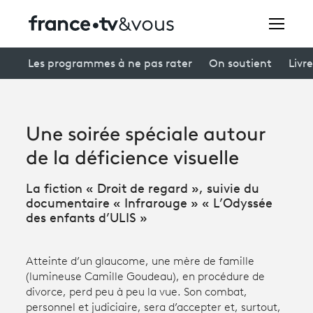
Rechercher
Les programmes à ne pas rater
On soutient
Livre
Festivals
Une soirée spéciale autour
Creators
de la déficience visuelle
À la une
La fiction « Droit de regard », suivie du
documentaire « Infrarouge » « L’Odyssée
Participer et assister à une émission
des enfants d’ULIS »
À votre écoute
Atteinte d’un glaucome, une mère de famille
Productions et innovation
(lumineuse Camille Goudeau), en procédure de
divorce, perd peu à peu la vue. Son combat,
Programme
tv
personnel et judiciaire, sera d’accepter et, surtout,