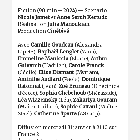
Fiction (90 min – 2024) — Scénario
Nicole Jamet
et
Anne-Sarah Kertudo
—
Réalisation
Julie Manoukian
—
Production
Cinétévé
Avec
Camille Goudeau
(Alexandra
Lipetz),
Raphaël Lenglet
(Yann),
Emmeline Maniccia
(Elorie),
Arthur
Guivarch
(Hadrien),
Carole Franck
(Cécile),
Elise Diamant
(Myriam),
Aminthe Audiard
(Paola),
Dominique
Ratonnat
(Jean),
Zoé Bruneau
(Directrice
d’école),
Sophia Chebchoub
(Shérazade),
Léa Wiazemsky
(Léa),
Zakariya Gouram
(Maître Guilain),
Sophie Cattani
(Maître
Stael),
Catherine Sparta
(AS Crip)…
Diffusion mercredi 31 janvier à 21.10 sur
France 2