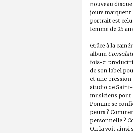
nouveau disque 
jours marquent l
portrait est cel
femme de 25 ans 
Grâce à la camé
album
Consolat
fois-ci productr
de son label pour
et une pression 
studio de Saint-
musiciens pour 
Pomme se confie
peurs ? Comment 
personnelle ? Co
On la voit ainsi