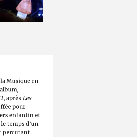
e la Musique en
 album,
22, après
Les
uffée pour
ers enfantin et
, le temps d’un
t percutant.