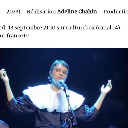
 – 2023) – Réalisation
Adeline Chahin
– Producti
di 13 septembre 21.10 sur Culturebox (canal 14)
sur france.tv