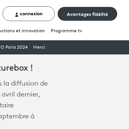
connexion
Avantages fidélité
rcher un contenu
ctions et innovation
Programme
tv
JO Paris 2024
Merci
urebox !
 la diffusion de
vril dernier,
taire
septembre à