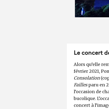
Le concert 
Alors qu’elle re
février 2021, Po
Consolation
(co
Failles
paru en 20
l’occasion de ch
bucolique. L’occ
concert à l’imag