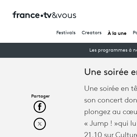
À la une
Festivals
Creators
P
Les programmes à ne
Une soirée 
Une soirée en tê
Partager
son concert don
Partager cet article sur Facebook
plongez au cœur 
« Jump ! »
qui l
Partager cet article sur X
21.10 sur Cultu