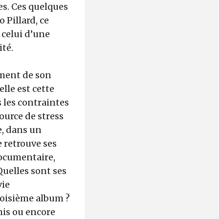
es. Ces quelques
 Pillard, ce
 celui d’une
ité.
ement de son
lle est cette
s les contraintes
source de stress
e, dans un
e retrouve ses
ocumentaire,
uelles sont ses
vie
troisième album ?
mis ou encore