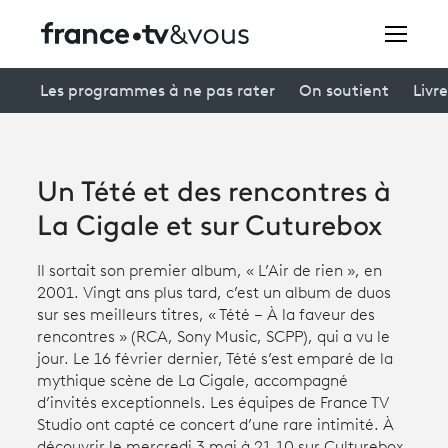
Rechercher
Les programmes à ne pas rater
On soutient
Livre
Festivals
Un Tété et des rencontres à
Creators
La Cigale et sur Cuturebox
À la une
Il sortait son premier album, « L’Air de rien », en
2001. Vingt ans plus tard, c’est un album de duos
Participer et assister à une émission
sur ses meilleurs titres, « Tété – À la faveur des
rencontres » (RCA, Sony Music, SCPP), qui a vu le
À votre écoute
jour. Le 16 février dernier, Tété s’est emparé de la
mythique scène de La Cigale, accompagné
Productions et innovation
d’invités exceptionnels. Les équipes de France TV
Studio ont capté ce concert d’une rare intimité. À
Programme
tv
découvrir le mercredi 3 mai à 21.10 sur Culturebox.