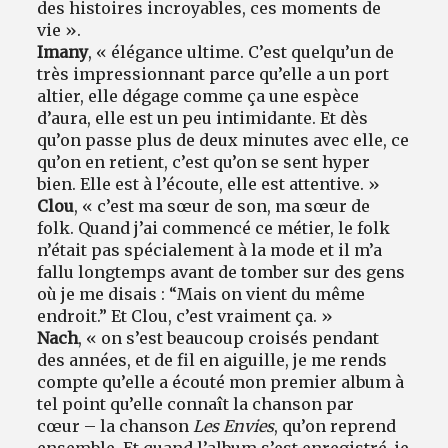
des histoires incroyables, ces moments de
vie ».
Imany
, « élégance ultime. C’est quelqu’un de
très impressionnant parce qu’elle a un port
altier, elle dégage comme ça une espèce
d’aura, elle est un peu intimidante. Et dès
qu’on passe plus de deux minutes avec elle, ce
qu’on en retient, c’est qu’on se sent hyper
bien. Elle est à l’écoute, elle est attentive. »
Clou
, « c’est ma sœur de son, ma sœur de
folk. Quand j’ai commencé ce métier, le folk
n’était pas spécialement à la mode et il m’a
fallu longtemps avant de tomber sur des gens
où je me disais : “Mais on vient du même
endroit.” Et Clou, c’est vraiment ça. »
Nach
, « on s’est beaucoup croisés pendant
des années, et de fil en aiguille, je me rends
compte qu’elle a écouté mon premier album à
tel point qu’elle connaît la chanson par
cœur – la chanson
Les Envies
, qu’on reprend
ensemble. Et quand l’album s’est enregistré, je