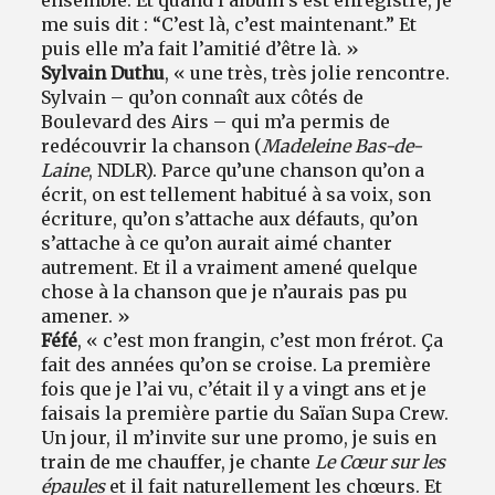
me suis dit : “C’est là, c’est maintenant.” Et
puis elle m’a fait l’amitié d’être là. »
Sylvain Duthu
, « une très, très jolie rencontre.
Sylvain – qu’on connaît aux côtés de
Boulevard des Airs – qui m’a permis de
redécouvrir la chanson (
Madeleine Bas-de-
Laine
, NDLR). Parce qu’une chanson qu’on a
écrit, on est tellement habitué à sa voix, son
écriture, qu’on s’attache aux défauts, qu’on
s’attache à ce qu’on aurait aimé chanter
autrement. Et il a vraiment amené quelque
chose à la chanson que je n’aurais pas pu
amener. »
Féfé
, « c’est mon frangin, c’est mon frérot. Ça
fait des années qu’on se croise. La première
fois que je l’ai vu, c’était il y a vingt ans et je
faisais la première partie du Saïan Supa Crew.
Un jour, il m’invite sur une promo, je suis en
train de me chauffer, je chante
Le Cœur sur les
épaules
et il fait naturellement les chœurs. Et