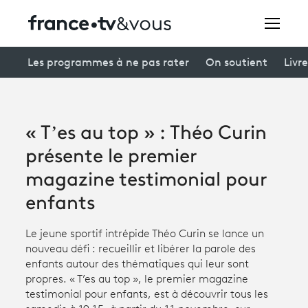
Rechercher
Les programmes à ne pas rater
On soutient
Livre
Festivals
« T’es au top » : Théo Curin
Creators
présente le premier
À la une
magazine testimonial pour
enfants
Participer et assister à une émission
À votre écoute
Le jeune sportif intrépide Théo Curin se lance un
nouveau défi : recueillir et libérer la parole des
Productions et innovation
enfants autour des thématiques qui leur sont
propres. « T’es au top », le premier magazine
Programme
tv
testimonial pour enfants, est à découvrir tous les