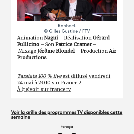
Raphael.
© Gilles Gustine / FTV
Animation
Nagui
– Réalisation
Gérard
Pullicino
– Son
Patrice Cramer
–
Mixage
Jérôme Blondel
– Production
Air
Productions
Taratata 100 % live
est diffusé vendredi
24 mai à 23.00 sur France 2
À (re)voir sur france.tv
Voir la grille des programmes TV disponibles cette
semaine
Partager