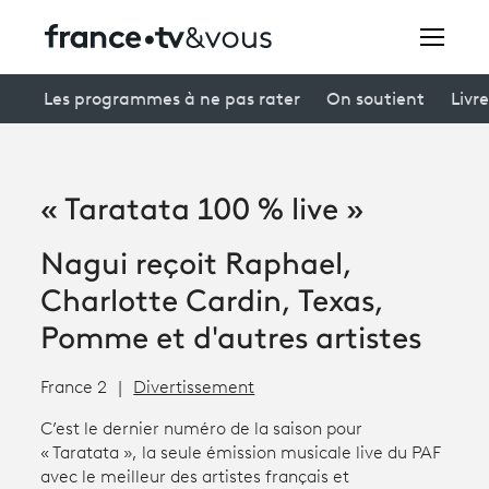
Rechercher
Les programmes à ne pas rater
On soutient
Livre
Festivals
« Taratata 100 % live »
Creators
Nagui reçoit Raphael,
À la une
Charlotte Cardin, Texas,
Participer et assister à une émission
Pomme et d'autres artistes
À votre écoute
France 2
Divertissement
Productions et innovation
C’est le dernier numéro de la saison pour
« Taratata », la seule émission musicale live du PAF
Programme
tv
avec le meilleur des artistes français et