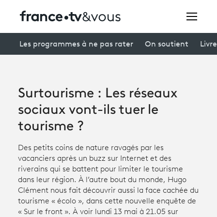
Rechercher
Les programmes à ne pas rater
On soutient
Livre
Festivals
Surtourisme : Les réseaux
Creators
sociaux vont-ils tuer le
À la une
tourisme ?
Participer et assister à une émission
Des petits coins de nature ravagés par les
vacanciers après un buzz sur Internet et des
À votre écoute
riverains qui se battent pour limiter le tourisme
dans leur région. À l’autre bout du monde, Hugo
Productions et innovation
Clément nous fait découvrir aussi la face cachée du
tourisme « écolo », dans cette nouvelle enquête de
Programme
tv
« Sur le front ». À voir lundi 13 mai à 21.05 sur