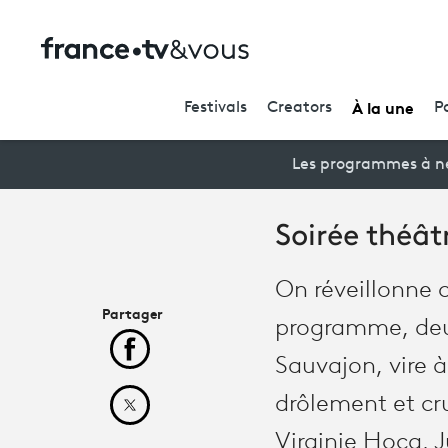
À la une
Festivals
Creators
P
Les programmes à ne
Soirée théâtr
On réveillonne c
Partager
programme, deux
Partager cet article sur Facebook
Sauvajon, vire à
drôlement et cr
Partager cet article sur X
Virginie Hocq, J