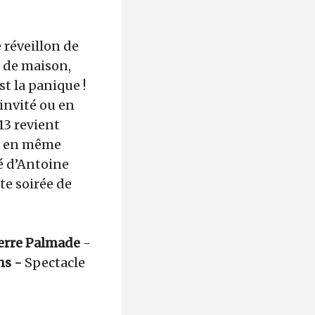
 réveillon de
e de maison,
st la panique !
 invité ou en
13 revient
és en même
é d’Antoine
te soirée de
erre Palmade
-
ns -
Spectacle