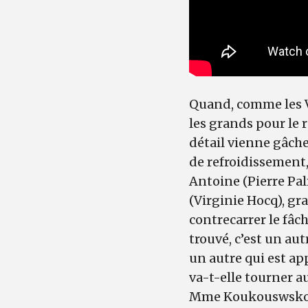
Quand, comme les Vi
les grands pour le 
détail vienne gâcher
de refroidissement, 
Antoine (Pierre Pa
(Virginie Hocq), gra
contrecarrer le fâc
trouvé, c’est un au
un autre qui est app
va-t-elle tourner a
Mme Koukouswsko (Sa