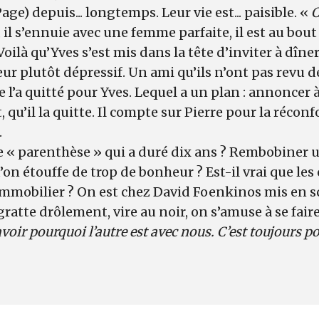
ge) depuis... longtemps. Leur vie est... paisible. «
C
r, il s’ennuie avec une femme parfaite, il est au bout
oilà qu’Yves s’est mis dans la tête d’inviter à dîne
eur plutôt dépressif. Un ami qu’ils n’ont pas revu d
 l’a quitté pour Yves. Lequel a un plan : annoncer à
u’il la quitte. Il compte sur Pierre pour la réconfo
.
 « parenthèse » qui a duré dix ans ? Rembobiner u
’on étouffe de trop de bonheur ? Est-il vrai que les
immobilier ? On est chez David Foenkinos mis en s
 gratte drôlement, vire au noir, on s’amuse à se fair
voir pourquoi l’autre est avec nous. C’est toujours 