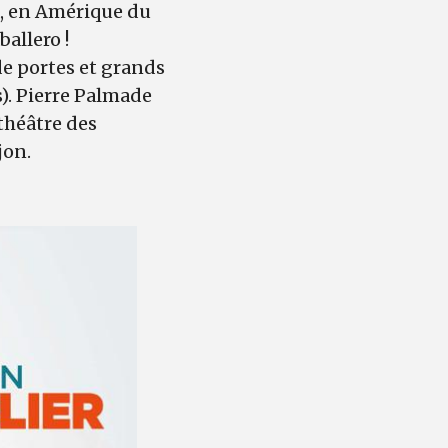
na, en Amérique du
ballero !
de portes et grands
). Pierre Palmade
théâtre des
jon.