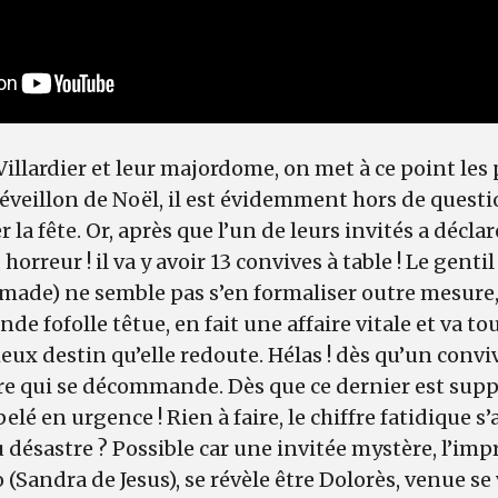
llardier et leur majordome, on met à ce point les 
réveillon de Noël, il est évidemment hors de quest
 la fête. Or, après que l’un de leurs invités a décla
horreur ! il va y avoir 13 convives à table ! Le genti
lmade) ne semble pas s’en formaliser outre mesure
nde fofolle têtue, en fait une affaire vitale et va to
heux destin qu’elle redoute. Hélas ! dès qu’un conv
tre qui se décommande. Dès que ce dernier est suppli
elé en urgence ! Rien à faire, le chiffre fatidique s’
u désastre ? Possible car une invitée mystère, l’imp
ndra de Jesus), se révèle être Dolorès, venue se 