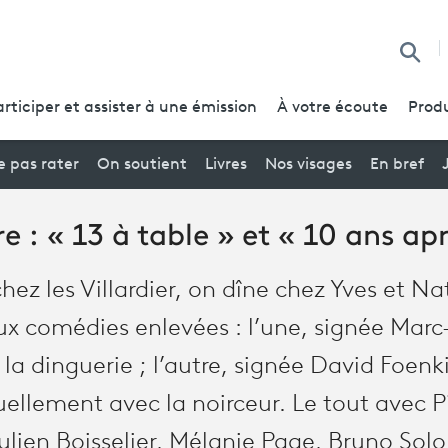
Reche
articiper et assister à une émission
À votre écoute
Produ
 pas rater
On soutient
Livres
Nos visages
En bref
e : « 13 à table » et « 10 ans ap
hez les Villardier, on dîne chez Yves et Na
 comédies enlevées : l’une, signée Marc-
 la dinguerie ; l’autre, signée David Foenk
uellement avec la noirceur. Le tout avec 
ulien Boisselier, Mélanie Page, Bruno Solo