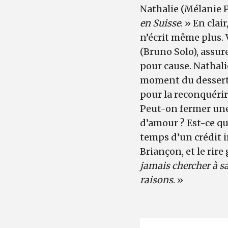
Nathalie (Mélanie Pa
en Suisse
. » En clai
n’écrit même plus. V
(Bruno Solo), assur
pour cause. Nathalie
moment du dessert, q
pour la reconquérir
Peut-on fermer une
d’amour ? Est-ce qu
temps d’un crédit 
Briançon, et le rire
jamais chercher à sa
raisons
. »