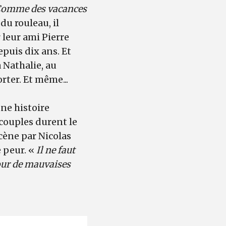
omme des vacances
 du rouleau, il
r leur ami Pierre
epuis dix ans. Et
 Nathalie, au
rter. Et même...
ne histoire
 couples durent le
cène par Nicolas
e peur. «
Il ne faut
pour de mauvaises