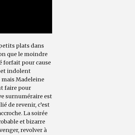
petits plats dans
ion que le moindre
ré forfait pour cause
l et indolent
, mais Madeleine
ut faire pour
ive surnuméraire est
é de revenir, c’est
accroche. La soirée
robable et bizarre
venger, revolver à