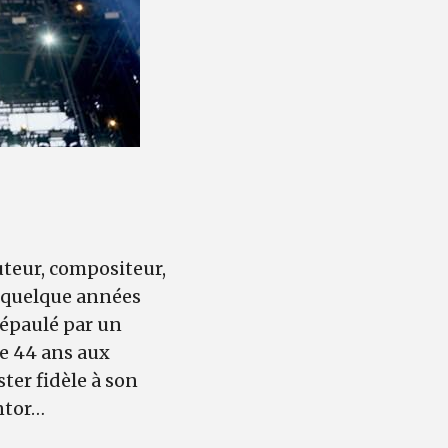
uteur, compositeur,
n quelque années
 épaulé par un
de 44 ans aux
ter fidèle à son
entor…