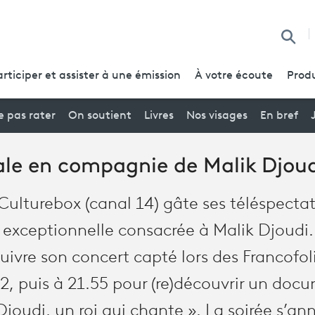
Reche
articiper et assister à une émission
À votre écoute
Produ
 pas rater
On soutient
Livres
Nos visages
En bref
iale en compagnie de Malik Djou
 Culturebox (canal 14) gâte ses téléspect
exceptionnelle consacrée à Malik Djoudi
uivre son concert capté lors des Francofol
2, puis à 21.55 pour (re)découvrir un doc
 Djoudi, un roi qui chante ». La soirée s’a