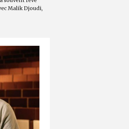
 a souvent rêvé
avec Malik Djoudi,