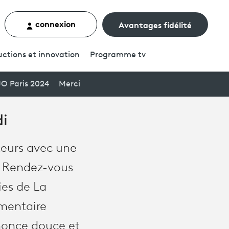
connexion
Avantages fidélité
rcher un contenu
ctions et innovation
Programme
tv
JO Paris 2024
Merci
di
ateurs avec une
. Rendez-vous
ies de La
umentaire
nnonce douce et