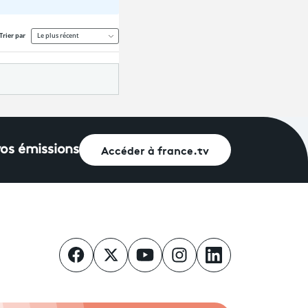
Accéder à france.tv
vos émissions