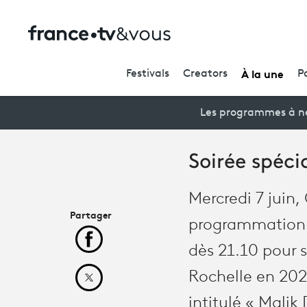
À la une
Festivals
Creators
P
Les programmes à ne
Soirée spéc
Mercredi 7 juin,
Partager
programmation 
Partager cet article sur Facebook
dès 21.10 pour s
Rochelle en 202
Partager cet article sur X
intitulé « Malik