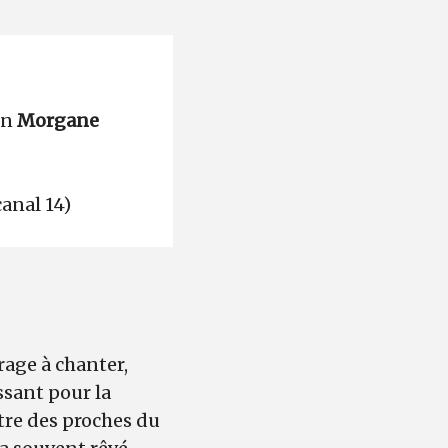
on
Morgane
canal 14)
rage à chanter,
ssant pour la
ntre des proches du