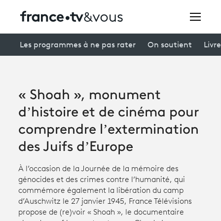
Rechercher
Les programmes à ne pas rater
On soutient
Livre
Festivals
« Shoah », monument
Creators
d’histoire et de cinéma pour
À la une
comprendre l’extermination
des Juifs d’Europe
Participer et assister à une émission
À votre écoute
À l’occasion de la Journée de la mémoire des
génocides et des crimes contre l’humanité, qui
Productions et innovation
commémore également la libération du camp
d’Auschwitz le 27 janvier 1945, France Télévisions
Programme
tv
propose de (re)voir « Shoah », le documentaire