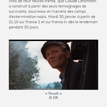
choc de neuf heures trente, que Claude Lanzmann
a construit à partir des seuls témoignages de
survivants, bourreaux et riverains des camps
Avantages fidélité
d’extermination nazis. Mardi 30 janvier à partir de
21.10 sur France 2 et sur france.tv dès le lendemain
connexion
pendant 30 jours.
« Shoah »
© DR