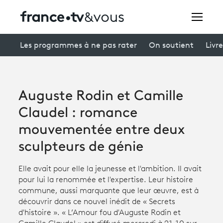
Rechercher
Les programmes à ne pas rater
On soutient
Livre
Festivals
Auguste Rodin et Camille
Creators
Claudel : romance
À la une
mouvementée entre deux
sculpteurs de génie
Participer et assister à une émission
Elle avait pour elle la jeunesse et l'ambition. Il avait
À votre écoute
pour lui la renommée et l'expertise. Leur histoire
Productions et innovation
commune, aussi marquante que leur œuvre, est à
découvrir dans ce nouvel inédit de « Secrets
Programme
tv
d'histoire ». « L’Amour fou d'Auguste Rodin et