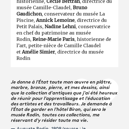
historienne,
Cécile Bertran
, directrice du
musée Camille-Claudel,
Bruno
Gaudichon
, conservateur du musée La
Piscine,
Annick Lemoine
, directrice du
Petit Palais,
Nadine Lehni
, conservatrice
en chef du patrimoine au musée
Rodin,
Reine-Marie Paris
, historienne de
l’art, petite-nièce de Camille Claudel
et
Amélie Simier
, directrice du musée
Rodin
Je donne à l'État toute mon œuvre en plâtre,
marbre, bronze, pierre, et mes dessins, ainsi
que la collection d'antiques que j'ai été heureux
de réunir pour l'apprentissage et l'éducation
des artistes et des travailleurs. Je demande à
l'État de garder en l'hôtel Biron, qui sera le
musée Rodin, toutes ces collections, me
réservant d'y résider toute ma vie.
Auguste Rodin, 1909 (source :
le