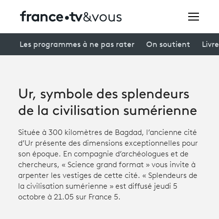
Rechercher
Les programmes à ne pas rater
On soutient
Livre
Festivals
Ur, symbole des splendeurs
Creators
de la civilisation sumérienne
À la une
Située à 300 kilomètres de Bagdad, l’ancienne cité
d’Ur présente des dimensions exceptionnelles pour
Participer et assister à une émission
son époque. En compagnie d’archéologues et de
chercheurs, « Science grand format » vous invite à
À votre écoute
arpenter les vestiges de cette cité. « Splendeurs de
la civilisation sumérienne » est diffusé jeudi 5
Productions et innovation
octobre à 21.05 sur France 5.
Programme
tv