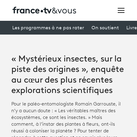
Rechercher
Les programmes à ne pas rater
On soutient
Livre
Festivals
« Mystérieux insectes, sur la
Creators
piste des origines », enquête
À la une
au cœur des plus récentes
explorations scientifiques
Participer et assister à une émission
À votre écoute
Pour le paléo-entomologiste Romain Garrouste, il
n’y a aucun doute : « Les véritables maîtres des
Productions et innovation
écosystèmes, ce sont les insectes. » Mais
comment, à l’instar des plantes à fleurs, ont-ils
Programme
tv
réussi à coloniser la planète ? Pour tenter de