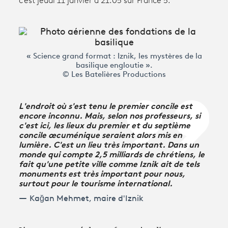
c'est jeudi 11 janvier à 21.05 sur France 5.
Avantages fidélité
connexion
« Science grand format : Iznik, les mystères de la
basilique engloutie ».
© Les Batelières Productions
L'endroit où s'est tenu le premier concile est
encore inconnu. Mais, selon nos professeurs, si
c'est ici, les lieux du premier et du septième
concile œcuménique seraient alors mis en
lumière. C'est un lieu très important. Dans un
monde qui compte 2,5 milliards de chrétiens, le
fait qu'une petite ville comme Iznik ait de tels
monuments est très important pour nous,
surtout pour le tourisme international.
Kağan Mehmet, maire d'Iznik