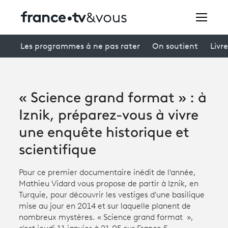
Rechercher
Les programmes à ne pas rater
On soutient
Livre
Festivals
« Science grand format » : à
Creators
Iznik, préparez-vous à vivre
À la une
une enquête historique et
scientifique
Participer et assister à une émission
Pour ce premier documentaire inédit de l'année,
À votre écoute
Mathieu Vidard vous propose de partir à Iznik, en
Productions et innovation
Turquie, pour découvrir les vestiges d'une basilique
mise au jour en 2014 et sur laquelle planent de
Programme
tv
nombreux mystères. « Science grand format »,