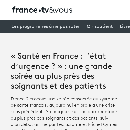
Rechercher
Les programmes à ne pas rater
On soutient
Livre
Festivals
« Santé en France : l’état
Creators
d’urgence ? » : une grande
À la une
soirée au plus près des
soignants et des patients
Participer et assister à une émission
À votre écoute
France 2 propose une soirée consacrée au système
de santé français, aujourd’hui en proie à une crise
Productions et innovation
sans précédent. Au programme : un documentaire
au plus près des soignants et des patients, suivi
Programme
tv
d’un débat animé par Léa Salamé et Michel Cymes.