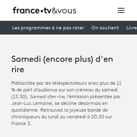
Rechercher
Les programmes à ne pas rater
On soutient
Livre
Festivals
Samedi (encore plus) d’en
Creators
rire
À la une
Plébiscitée par les téléspectateurs avec plus de 11
% de part d’audience sur son créneau du samedi
Participer et assister à une émission
(13.30),
Samedi d'en rire
, l’émission présentée par
Jean-Luc Lemoine, se décline désormais en
À votre écoute
quotidienne. Retrouvez la joyeuse bande de
chroniqueurs du lundi au vendredi à 20.20 sur
Productions et innovation
France 3.
Programme
tv