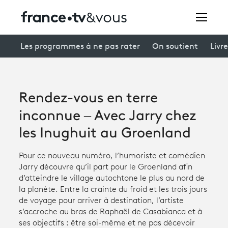
Rechercher
Les programmes à ne pas rater
On soutient
Livre
Festivals
Rendez-vous en terre
Creators
inconnue – Avec Jarry chez
À la une
les Inughuit au Groenland
Participer et assister à une émission
Pour ce nouveau numéro, l’humoriste et comédien
Jarry découvre qu’il part pour le Groenland afin
À votre écoute
d’atteindre le village autochtone le plus au nord de
la planète. Entre la crainte du froid et les trois jours
Productions et innovation
de voyage pour arriver à destination, l’artiste
s’accroche au bras de Raphaël de Casabianca et à
Programme
tv
ses objectifs : être soi-même et ne pas décevoir