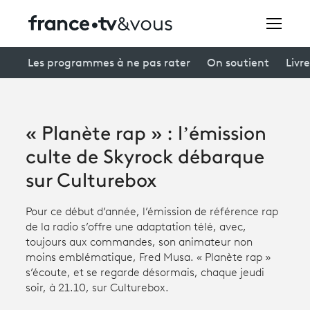
Rechercher
Les programmes à ne pas rater
On soutient
Livre
Festivals
« Planète rap » : l’émission
Creators
culte de Skyrock débarque
À la une
sur Culturebox
Participer et assister à une émission
Pour ce début d’année, l’émission de référence rap
de la radio s’offre une adaptation télé, avec,
À votre écoute
toujours aux commandes, son animateur non
moins emblématique, Fred Musa. « Planète rap »
Productions et innovation
s’écoute, et se regarde désormais, chaque jeudi
soir, à 21.10, sur Culturebox.
Programme
tv