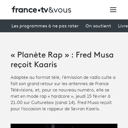
Rechercher
Les programmes à ne pas rater
On soutient
Livre
Festivals
« Planète Rap » : Fred Musa
Creators
reçoit Kaaris
À la une
Adaptée au format télé, l’émission de radio culte a
fait son grand retour sur les antennes de France
Participer et assister à une émission
Télévisions, et, pour ce nouveau numéro, elle se
met en mode rap « hardcore », jeudi 15 février à
À votre écoute
21.00 sur Culturebox (canal 14). Fred Musa reçoit
pour l’occasion le rappeur de Sevran Kaaris.
Productions et innovation
Programme
tv