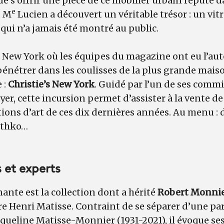
de s’offrir une pièce de ce mobilier urbain réputé
e
, M
Lucien a découvert un véritable trésor : un vitr
ui n’a jamais été montré au public.
r New York où les équipes du magazine ont eu l’aut
énétrer dans les coulisses de la plus grande mais
 :
Christie’s New York
. Guidé par l’un de ses commi
er, cette incursion permet d’assister à la vente de
ions d’art de ces dix dernières années. Au menu :
othko…
 et experts
ante est la collection dont a hérité
Robert Monni
re Henri Matisse. Contraint de se séparer d’une part
acqueline Matisse-Monnier (1931-2021), il évoque se