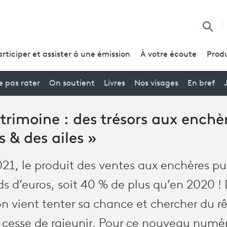
Reche
articiper et assister à une émission
À votre écoute
Produ
 pas rater
On soutient
Livres
Nos visages
En bref
trimoine : des trésors aux enchè
s & des ailes »
021, le produit des ventes aux enchères pu
rds d’euros, soit 40 % de plus qu’en 2020 ! 
on vient tenter sa chance et chercher du r
e cesse de rajeunir. Pour ce nouveau numér