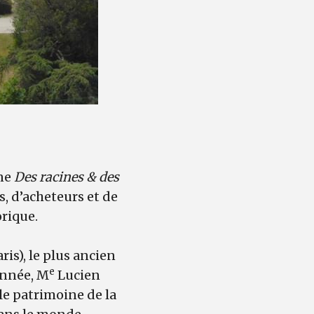
ine
Des racines & des
, d’acheteurs et de
orique.
ris), le plus ancien
e
année, M
Lucien
le patrimoine de la