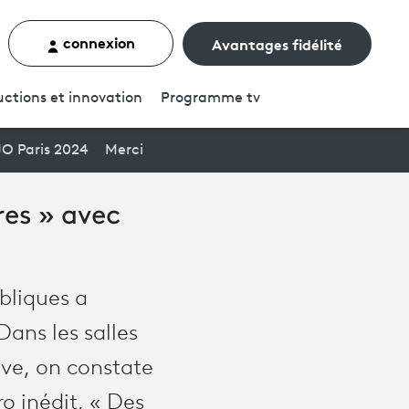
connexion
Avantages fidélité
rcher un contenu
ctions et innovation
Programme
tv
JO Paris 2024
Merci
res » avec
bliques a
Dans les salles
êve, on constate
o inédit, « Des