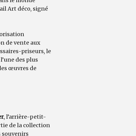
 dans le monde
ail Art déco, signé
orisation
on de vente aux
ssaires-priseurs, le
 l’une des plus
 des œuvres de
er
, l’arrière-petit-
ie de la collection
s souvenirs