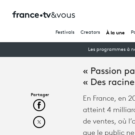
À la une
Festivals
Creators
P
Les programmes à ne
« Passion pa
« Des racine
Partager
En France, en 2
Partager cet article sur Facebook
atteint 4 millia
de ventes, où l’
Partager cet article sur X
que le public n