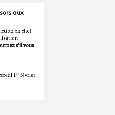
ésors aux
ction en chef
lisation
urnez s’il vous
er
rcredi 1
février