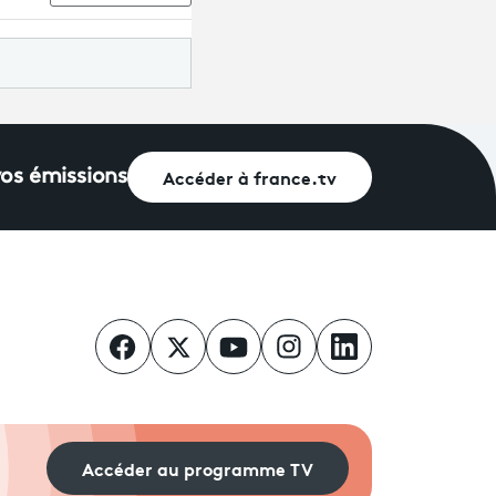
Accéder à france.tv
vos émissions
Accéder au programme TV