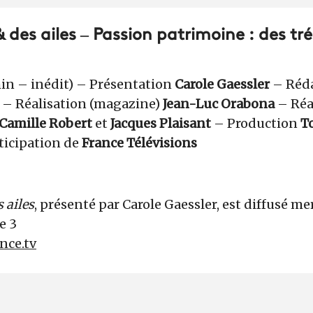
 des ailes – Passion patrimoine : des tr
in – inédit) – Présentation
Carole Gaessler
– Réda
– Réalisation (magazine)
Jean-Luc Orabona
– Réa
Camille Robert
et
Jacques Plaisant
– Production
To
rticipation de
France Télévisions
 ailes
, présenté par Carole Gaessler, est diffusé me
e 3
nce.tv