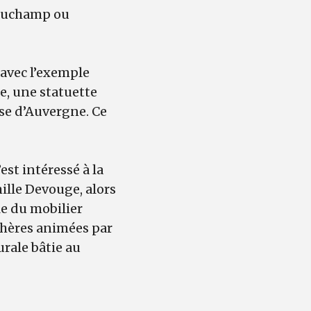
 Duchamp ou
 avec l’exemple
le, une statuette
ise d’Auvergne. Ce
’est intéressé à la
ille Devouge, alors
le du mobilier
nchères animées par
urale bâtie au