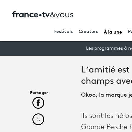
À la une
Festivals
Creators
P
Les programmes à ne
L’amitié est
champs avec
Partager
Okoo, la marque je
Partager cet article sur Facebook
Ils sont les hér
Partager cet article sur X
Grande Perche h