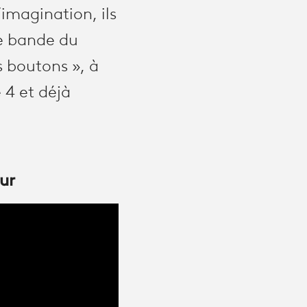
’imagination, ils
re bande du
s boutons », à
e 4 et déjà
ur