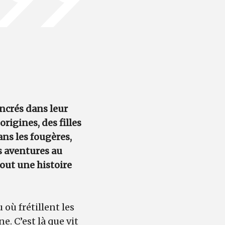
ancrés dans leur
igines, des filles
dans les fougères,
es aventures au
tout une histoire
 où frétillent les
e. C’est là que vit