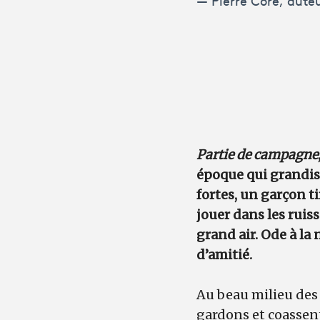
Pierre Coré, aute
Partie de campagne
époque qui grandiss
fortes, un garçon ti
jouer dans les ruis
grand air. Ode à la
d’amitié.
Au beau milieu des c
gardons et coassent 