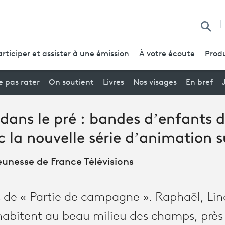
Reche
articiper et assister à une émission
À votre écoute
Produ
 pas rater
On soutient
Livres
Nos visages
En bref
 dans le pré : bandes d’enfants d
 la nouvelle série d’animation 
unesse de France Télévisions
os de « Partie de campagne ». Raphaël, Lina
abitent au beau milieu des champs, près