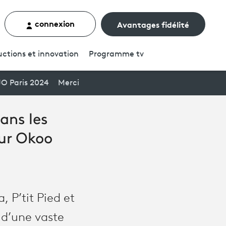
connexion
Avantages fidélité
rcher un contenu
ctions et innovation
Programme
tv
JO Paris 2024
Merci
ans les
sur Okoo
, P’tit Pied et
 d’une vaste