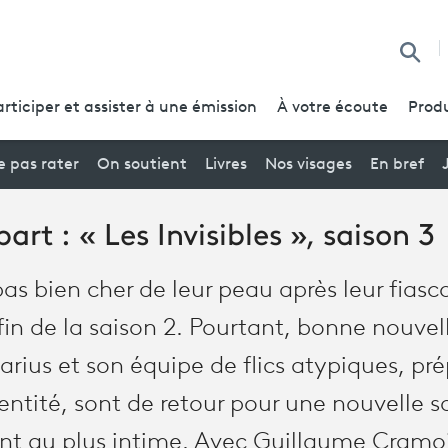
Reche
articiper et assister à une émission
À votre écoute
Produ
 pas rater
On soutient
Livres
Nos visages
En bref
rt : « Les Invisibles », saison 3
s bien cher de leur peau après leur fiasco
 fin de la saison 2. Pourtant, bonne nouvell
us et son équipe de flics atypiques, pr
entité, sont de retour pour une nouvelle 
ont au plus intime. Avec Guillaume Cramo