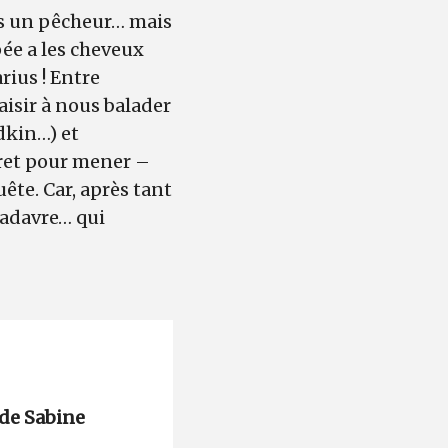
pas un pêcheur… mais
pée a les cheveux
rius ! Entre
isir à nous balader
dkin…) et
ecret pour mener –
te. Car, après tant
cadavre… qui
de Sabine