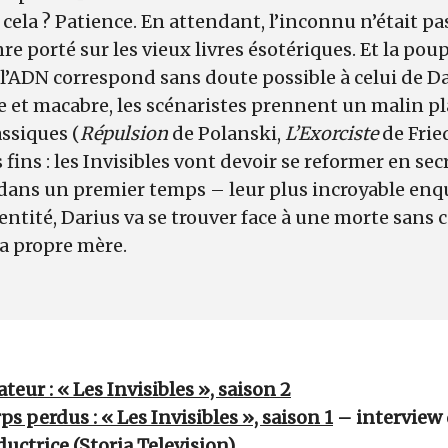
 cela ? Patience. En attendant, l’inconnu n’était 
re porté sur les vieux livres ésotériques. Et la pou
’ADN correspond sans doute possible à celui de Da
 et macabre, les scénaristes prennent un malin pla
assiques (
Répulsion
de Polanski,
L’Exorciste
de Frie
 fins : les Invisibles vont devoir se reformer en s
dans un premier temps – leur plus incroyable enquê
entité, Darius va se trouver face à une morte sans 
sa propre mère.
teur : « Les Invisibles », saison 2
ps perdus : « Les Invisibles », saison 1
– interview 
uctrice (Storia Television)