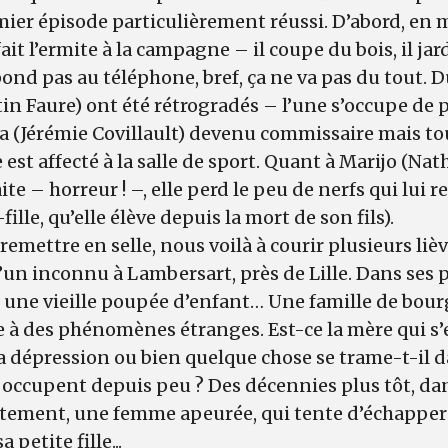
mier épisode particulièrement réussi. D’abord, en
ait l’ermite à la campagne – il coupe du bois, il jardi
épond pas au téléphone, bref, ça ne va pas du tout.
in Faure) ont été rétrogradés – l’une s’occupe de 
a (Jérémie Covillault) devenu commissaire mais to
 est affecté à la salle de sport. Quant à Marijo (Nath
ite – horreur ! –, elle perd le peu de nerfs qui lui r
fille, qu’elle élève depuis la mort de son fils).
emettre en selle, nous voilà à courir plusieurs lièvr
’un inconnu à Lambersart, près de Lille. Dans ses 
 une vieille poupée d’enfant… Une famille de bour
e à des phénomènes étranges. Est-ce la mère qui s
la dépression ou bien quelque chose se trame-t-il d
 occupent depuis peu ? Des décennies plus tôt, da
tement, une femme apeurée, qui tente d’échapper à
 petite fille...