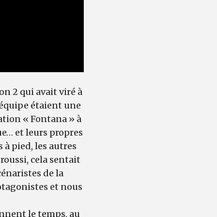
n 2 qui avait viré à
équipe étaient une
ration « Fontana » à
e… et leurs propres
 à pied, les autres
oussi, cela sentait
cénaristes de la
rotagonistes et nous
rennent le temps, au