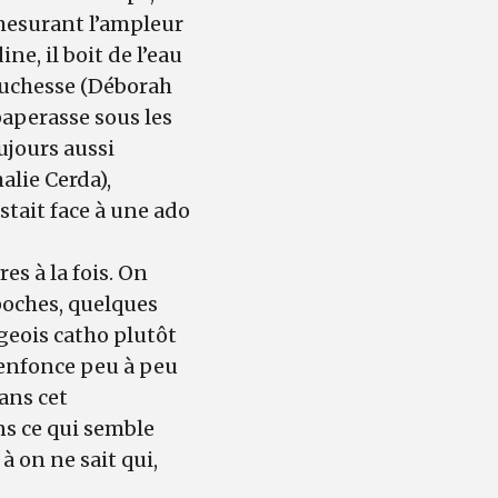
 mesurant l’ampleur
ne, il boit de l’eau
 Duchesse (Déborah
paperasse sous les
ujours aussi
alie Cerda),
estait face à une ado
es à la fois. On
poches, quelques
geois catho plutôt
’enfonce peu à peu
ans cet
ns ce qui semble
 on ne sait qui,