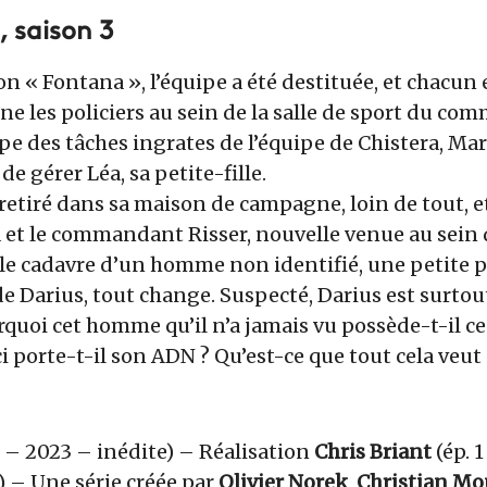
s, saison 3
ion « Fontana », l’équipe a été destituée, et chacu
ne les policiers au sein de la salle de sport du com
e des tâches ingrates de l’équipe de Chistera, Marij
 de gérer Léa, sa petite-fille.
st retiré dans sa maison de campagne, loin de tout, e
 et le commandant Risser, nouvelle venue au sein 
 le cadavre d’un homme non identifié, une petite 
 de Darius, tout change. Suspecté, Darius est surt
uoi cet homme qu’il n’a jamais vu possède-t-il ce
i porte-t-il son ADN ? Qu’est-ce que tout cela veut 
n – 2023 – inédite) – Réalisation
Chris Briant
(ép. 1
6) – Une série créée par
Olivier Norek
,
Christian Mo