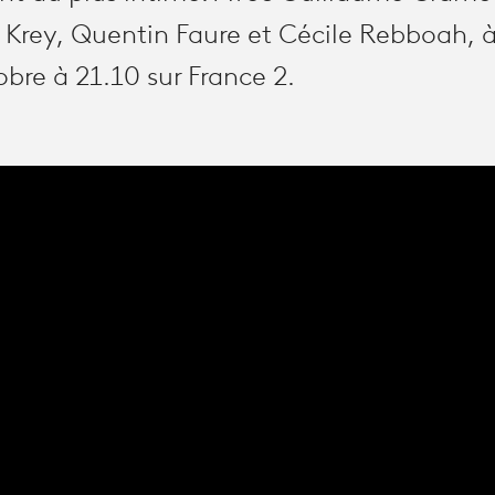
Krey, Quentin Faure et Cécile Rebboah, à
bre à 21.10 sur France 2.