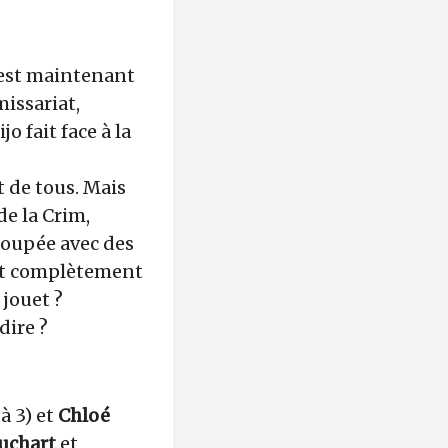
n est maintenant
missariat,
o fait face à la
t de tous. Mais
de la Crim,
poupée avec des
out complètement
 jouet ?
dire ?
 à 3) et
Chloé
uchart
et