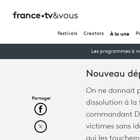
À la une
Festivals
Creators
P
Les programmes à ne
Nouveau dépa
On ne donnait pa
Partager
dissolution à la
Partager cet article sur Facebook
commandant Dari
victimes sans id
Partager cet article sur X
qui les toucher