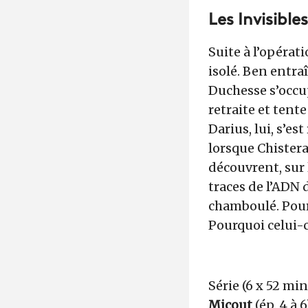
Les Invisible
Suite à l’opérat
isolé. Ben entraî
Duchesse s’occup
retraite et tente
Darius, lui, s’e
lorsque Chistera
découvrent, sur
traces de l’ADN
chamboulé. Pourq
Pourquoi celui-c
Série (6 x 52 mi
Micout
(ép. 4 à 