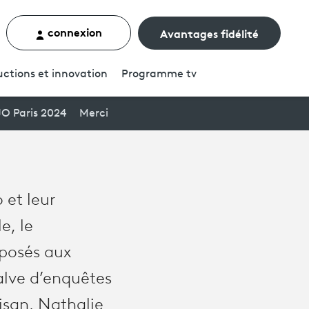
connexion
Avantages fidélité
rcher un contenu
ctions et innovation
Programme
tv
JO Paris 2024
Merci
 et leur
e, le
éposés aux
salve d’enquêtes
isan, Nathalie