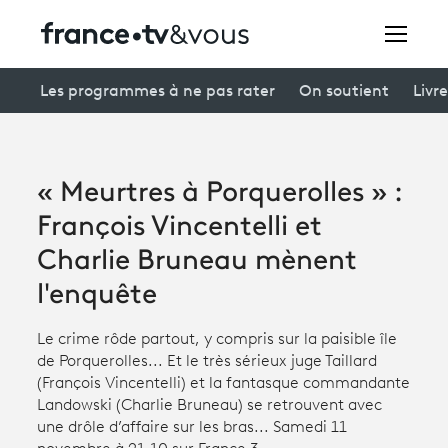
Rechercher
Les programmes à ne pas rater
On soutient
Livre
Festivals
« Meurtres à Porquerolles » :
Creators
François Vincentelli et
À la une
Charlie Bruneau mènent
l'enquête
Participer et assister à une émission
Le crime rôde partout, y compris sur la paisible île
À votre écoute
de Porquerolles... Et le très sérieux juge Taillard
Productions et innovation
(François Vincentelli) et la fantasque commandante
Landowski (Charlie Bruneau) se retrouvent avec
Programme
tv
une drôle d’affaire sur les bras... Samedi 11