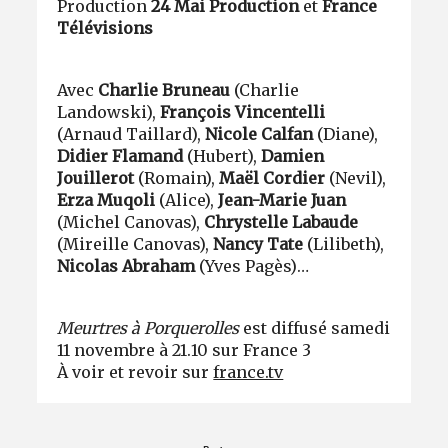
Production
24 Mai Production
et
France
Télévisions
Avec
Charlie Bruneau
(Charlie
Landowski),
François Vincentelli
(Arnaud Taillard),
Nicole Calfan
(Diane),
Didier Flamand
(Hubert),
Damien
Jouillerot
(Romain),
Maël Cordier
(Nevil),
Erza Muqoli
(Alice),
Jean-Marie Juan
(Michel Canovas),
Chrystelle Labaude
(Mireille Canovas),
Nancy Tate
(Lilibeth),
Nicolas Abraham
(Yves Pagès)…
Meurtres à Porquerolles
est diffusé samedi
11 novembre à 21.10 sur France 3
À voir et revoir sur
france.tv