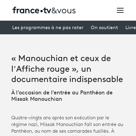
Rechercher
Les programmes à ne pas rater
On soutient
Livre
Festivals
« Manouchian et ceux de
Creators
l’Affiche rouge », un
À la une
documentaire indispensable
Participer et assister à une émission
À l’occasion de l’entrée au Panthéon de
Missak Manouchian
À votre écoute
Productions et innovation
Quatre-vingts ans après son exécution par le
régime nazi, Missak Manouchian fait son entrée au
Programme
tv
Panthéon, au nom de ses camarades fusillés. À