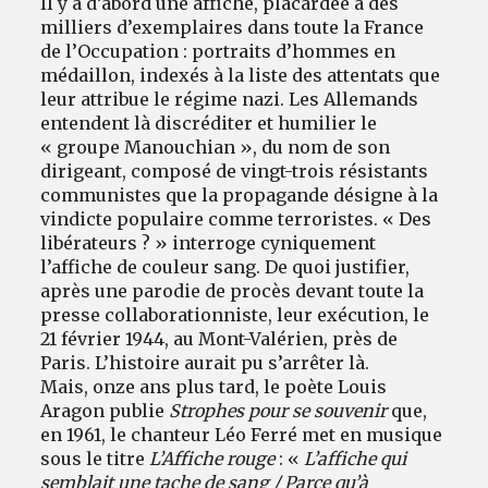
Il y a d’abord une affiche, placardée à des
milliers d’exemplaires dans toute la France
de l’Occupation : portraits d’hommes en
médaillon, indexés à la liste des attentats que
leur attribue le régime nazi. Les Allemands
entendent là discréditer et humilier le
« groupe Manouchian », du nom de son
dirigeant, composé de vingt-trois résistants
communistes que la propagande désigne à la
vindicte populaire comme terroristes. « Des
libérateurs ? » interroge cyniquement
l’affiche de couleur sang. De quoi justifier,
après une parodie de procès devant toute la
presse collaborationniste, leur exécution, le
21 février 1944, au Mont-Valérien, près de
Paris. L’histoire aurait pu s’arrêter là.
Mais, onze ans plus tard, le poète Louis
Aragon publie
Strophes pour se souvenir
que,
en 1961, le chanteur Léo Ferré met en musique
sous le titre
L’Affiche rouge
: «
L’affiche qui
semblait une tache de sang / Parce qu’à