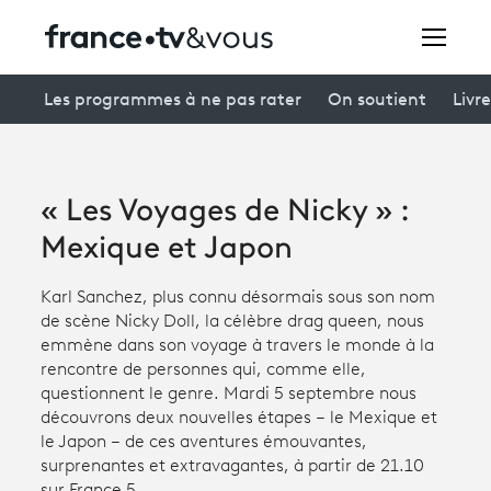
Rechercher
Les programmes à ne pas rater
On soutient
Livre
Festivals
« Les Voyages de Nicky » :
Creators
Mexique et Japon
À la une
Karl Sanchez, plus connu désormais sous son nom
de scène Nicky Doll, la célèbre drag queen, nous
Participer et assister à une émission
emmène dans son voyage à travers le monde à la
rencontre de personnes qui, comme elle,
À votre écoute
questionnent le genre. Mardi 5 septembre nous
découvrons deux nouvelles étapes – le Mexique et
Productions et innovation
le Japon – de ces aventures émouvantes,
surprenantes et extravagantes, à partir de 21.10
Programme
tv
sur France 5.