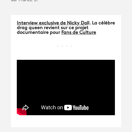
Avantages fidélité
Interview exclusive de Nicky Dol
l.
La célèbre
drag queen revient sur ce projet
connexion
documentaire
pour
Fans de Culture