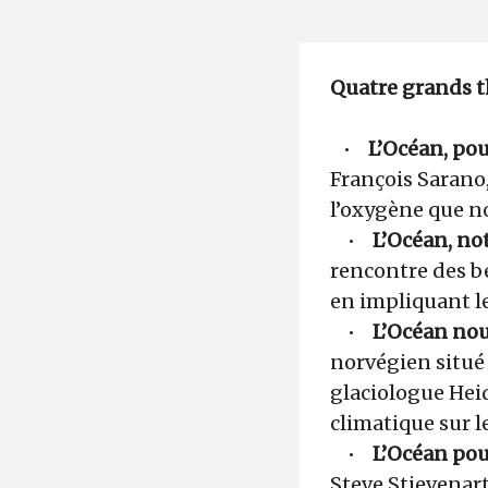
Quatre grands t
•
L’Océan, po
François Sarano,
l’oxygène que n
•
L’Océan, n
rencontre des bé
en impliquant le
•
L’Océan nou
norvégien situé 
glaciologue Hei
climatique sur le
•
L’Océan pou
Steve Stievenart