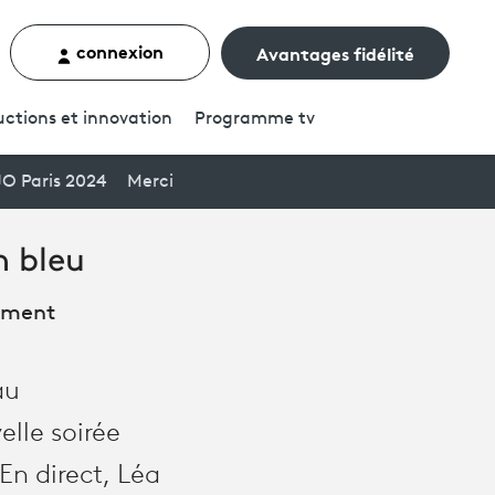
connexion
Avantages fidélité
rcher un contenu
ctions et innovation
Programme
tv
JO Paris 2024
Merci
n bleu
nement
au
lle soirée
En direct, Léa