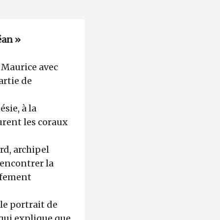
éan »
e Maurice avec
artie de
ésie, à la
urent les coraux
rd, archipel
rencontrer la
ffement
e portrait de
 qui explique que