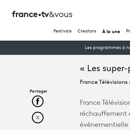
À la une
Festivals
Creators
P
Les programmes à ne
« Les super-
France Télévisions 
Partager
France Télévisio
Partager cet article sur Facebook
réchauffement c
Partager cet article sur X
événementielle 