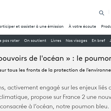
Reche
articiper et assister à une émission
À votre écoute
Produ
 pas rater
On soutient
Livres
Nos visages
En bref
pouvoirs de l'océan » : le poumo
sur tous les fronts de la protection de l'environ
ns, activement engagé sur les enjeux liés 
limatique, propose sur France 2 une nouve
consacrée à l’océan, notre poumon bleu. 