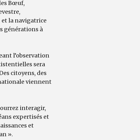
lles Bœuf,
evestre,
et la navigatrice
s générations à
geant l’observation
stentielles sera
Des citoyens, des
rnationale viennent
urrez interagir,
éans expertisés et
aissances et
an ».