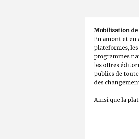
Mobilisation de
En amont et en 
plateformes, les
programmes nati
les offres édito
publics de tout
des changement
Ainsi que la pl