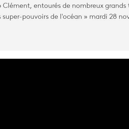
 Clément, entourés de nombreux grands 
s super-pouvoirs de l'océan » mardi 28 n