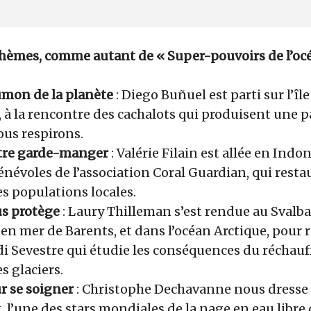
hèmes, comme autant de « Super-pouvoirs de l’oc
umon de la planète
: Diego Buñuel est parti sur l’îl
 à la rencontre des cachalots qui produisent une p
ous respirons.
otre garde-manger
: Valérie Filain est allée en Indon
névoles de l’association Coral Guardian, qui resta
s populations locales.
s protège
: Laury Thilleman s’est rendue au Svalba
en mer de Barents, et dans l’océan Arctique, pour 
di Sevestre qui étudie les conséquences du réchau
s glaciers.
r se soigner
: Christophe Dechavanne nous dresse l
, l’une des stars mondiales de la nage en eau libre