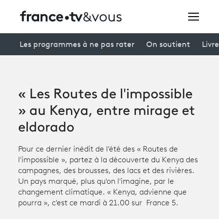
Rechercher
Les programmes à ne pas rater
On soutient
Livre
Festivals
« Les Routes de l'impossible
Creators
» au Kenya, entre mirage et
À la une
eldorado
Participer et assister à une émission
Pour ce dernier inédit de l'été des « Routes de
l'impossible », partez à la découverte du Kenya des
À votre écoute
campagnes, des brousses, des lacs et des rivières.
Un pays marqué, plus qu'on l'imagine, par le
Productions et innovation
changement climatique. « Kenya, advienne que
pourra », c'est ce mardi à 21.00 sur France 5.
Programme
tv