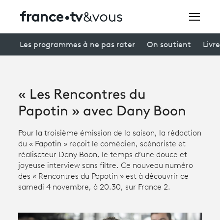
Rechercher
Les programmes à ne pas rater
On soutient
Livre
Festivals
« Les Rencontres du
Creators
Papotin » avec Dany Boon
À la une
Pour la troisième émission de la saison, la rédaction
du « Papotin » reçoit le comédien, scénariste et
Participer et assister à une émission
réalisateur Dany Boon, le temps d’une douce et
joyeuse interview sans filtre. Ce nouveau numéro
À votre écoute
des « Rencontres du Papotin » est à découvrir ce
samedi 4 novembre, à 20.30, sur France 2.
Productions et innovation
Programme
tv