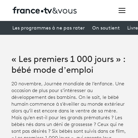
Rechercher
Les programmes à ne pas rater
On soutient
Livre
Festivals
« Les premiers 1 000 jours » :
Creators
bébé mode d’emploi
À la une
20 novembre, Journée mondiale de l’enfance. Une
occasion de plus pour s’intéresser au
Participer et assister à une émission
développement des bambins. On le sait, le bébé
humain commence à s’éveiller au monde extérieur
À votre écoute
alors qu’il est encore dans le ventre de sa mère.
Mais qu’en est-il pour les grands prématurés ? Les
Productions et innovation
bébés nés dans un déni de grossesse ? Ceux qui ne
Programme
tv
sont pas désirés ? Six bébés sont suivis dans ce film,