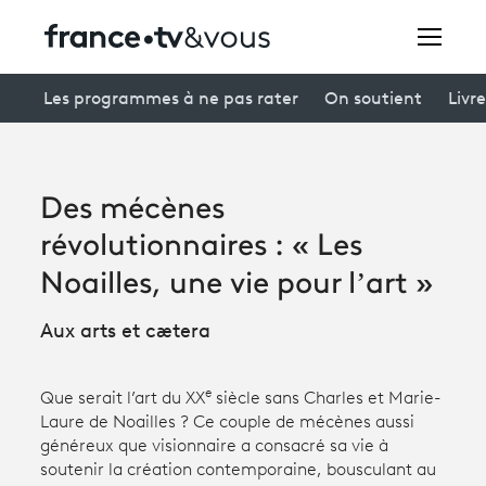
Rechercher
Les programmes à ne pas rater
On soutient
Livre
Festivals
Des mécènes
Creators
révolutionnaires : « Les
À la une
Noailles, une vie pour l’art »
Participer et assister à une émission
Aux arts et cætera
À votre écoute
e
Que serait l’art du XX
siècle sans Charles et Marie-
Productions et innovation
Laure de Noailles ? Ce couple de mécènes aussi
généreux que visionnaire a consacré sa vie à
Programme
tv
soutenir la création contemporaine, bousculant au