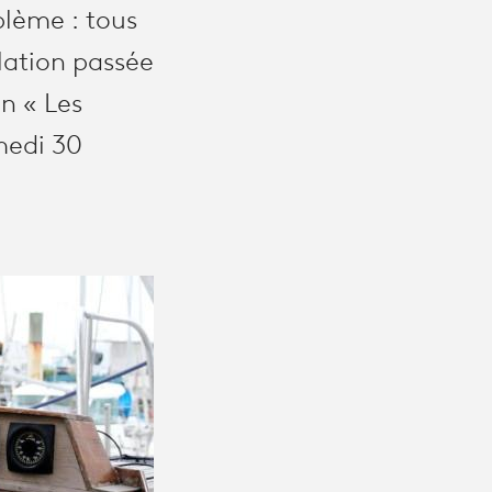
blème : tous
elation passée
n « Les
medi 30