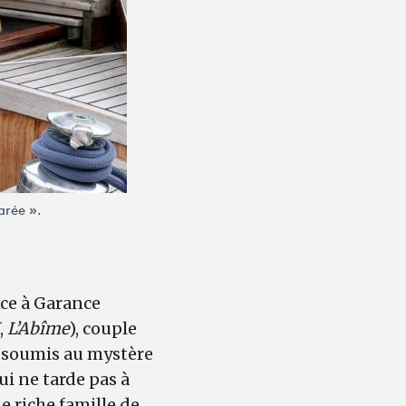
arée ».
ace à Garance
,
L’Abîme
), couple
 soumis au mystère
ui ne tarde pas à
e riche famille de