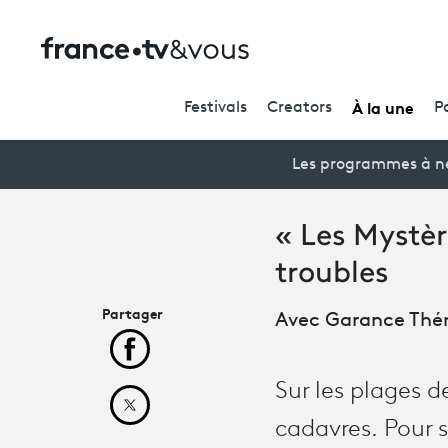
À la une
Festivals
Creators
P
Les programmes à ne
« Les Mystèr
troubles
Partager
Avec Garance Thén
Partager cet article sur Facebook
Sur les plages d
Partager cet article sur X
cadavres. Pour s