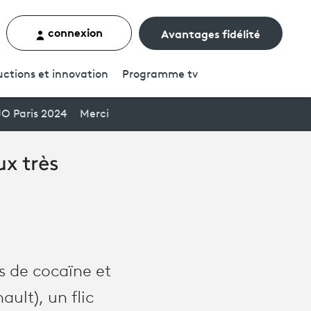
connexion
Avantages fidélité
rcher un contenu
ctions et innovation
Programme
tv
JO Paris 2024
Merci
x très
ts de cocaïne et
ult), un flic