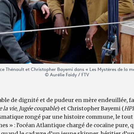
e Thénault et Christopher Bayemi dans « Les Mystères de la m
© Aurélie Faidy / FTV
able de dignité et de pudeur en mère endeuillée, f
e la vie
,
Jugée coupable
) et Christopher Bayemi (
HPI
smatique rongé par une histoire commune, le tout
es » : l’océan Atlantique chargé de cocaïne pure, q
 quand le cadavre d’un jeune skipper, héritier d’un