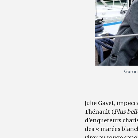
Garanc
Julie Gayet, impecc
Thénault (
Plus bell
d’enquêteurs chari
des « marées blanch
virer au rouge sang