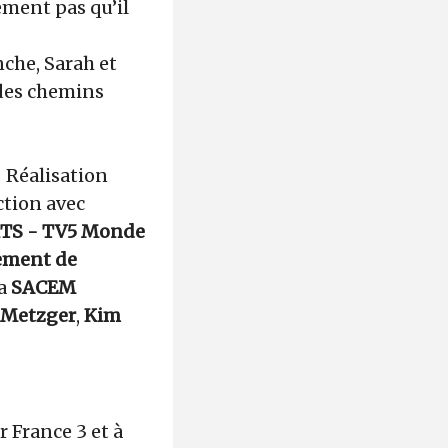
ement pas qu’il
nche, Sarah et
 des chemins
 Réalisation
ction avec
TS - TV5 Monde
tement de
la
SACEM
 Metzger
,
Kim
r France 3 et à