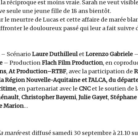
 la réciproque est moins vraie. Sarah ne veut visibl
ve seule une jeune fille de 18 ans bientôt.
 le meurtre de Lucas et cette affaire de marée bla
ffronter le douloureux passé qui leur a fait suivre
) – Scénario
Laure Duthilleul
et
Lorenzo Gabriele
–
e
– Production
Flach Film Production
, en coprodu
ons
,
At Production–RTBF
, avec la participation de
R
la Région Nouvelle-Aquitaine et l’ALCA, du dépar
ritime
, en partenariat avec le
CNC
et le soutien de 
hénault
,
Christopher Bayemi
,
Julie Gayet
,
Stéphane
e Marion
…
la marée
est diffusé samedi 30 septembre à 21.10 su