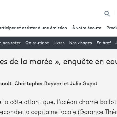
Reche
articiper et assister à une émission
À votre écoute
Produ
 pas rater
On soutient
Livres
Nos visages
En bref
es de la marée », enquête en eau
ault, Christopher Bayemi et Julie Gayet
e la côte atlantique, l’océan charrie ballo
econder la capitaine locale (Garance Théna