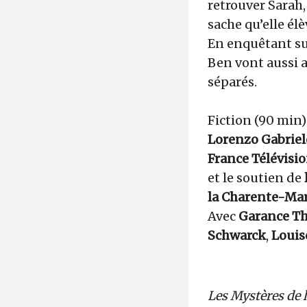
retrouver Sarah,
sache qu’elle élè
En enquêtant sur
Ben vont aussi a
séparés.
Fiction (90 min
Lorenzo Gabriel
France Télévisi
et le soutien de
la Charente-Ma
Avec
Garance T
Schwarck
,
Louis
Les Mystères de 