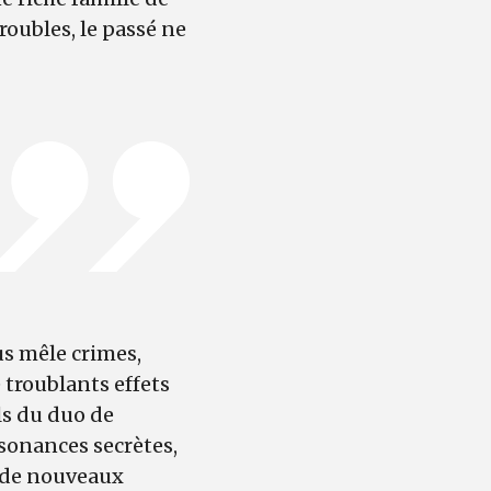
roubles, le passé ne
us mêle crimes,
 troublants effets
ls du duo de
résonances secrètes,
té de nouveaux