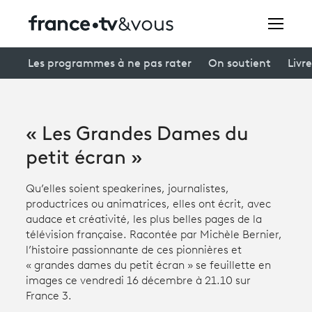
Rechercher
Les programmes à ne pas rater
On soutient
Livre
Festivals
« Les Grandes Dames du
Creators
petit écran »
À la une
Qu’elles soient speakerines, journalistes,
productrices ou animatrices, elles ont écrit, avec
Participer et assister à une émission
audace et créativité, les plus belles pages de la
télévision française. Racontée par Michèle Bernier,
À votre écoute
l’histoire passionnante de ces pionnières et
« grandes dames du petit écran » se feuillette en
Productions et innovation
images ce vendredi 16 décembre à 21.10 sur
France 3.
Programme
tv