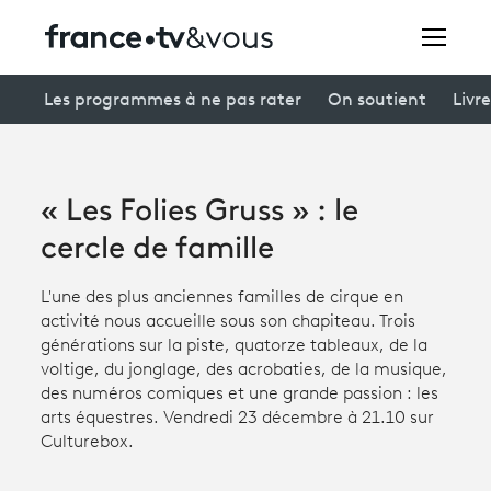
Rechercher
Les programmes à ne pas rater
On soutient
Livre
Festivals
« Les Folies Gruss » : le
Creators
cercle de famille
À la une
L'une des plus anciennes familles de cirque en
activité nous accueille sous son chapiteau. Trois
Participer et assister à une émission
générations sur la piste, quatorze tableaux, de la
voltige, du jonglage, des acrobaties, de la musique,
À votre écoute
des numéros comiques et une grande passion : les
arts équestres. Vendredi 23 décembre à 21.10 sur
Productions et innovation
Culturebox.
Programme
tv