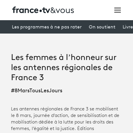
Rechercher
Les programmes à ne pas rater
On soutient
Livre
Festivals
Les femmes à l’honneur sur
Creators
les antennes régionales de
À la une
France 3
Participer et assister à une émission
#8MarsTousLesJours
À votre écoute
Les antennes régionales de France 3 se mobilisent
Productions et innovation
le 8 mars, journée d’action, de sensibilisation et de
mobilisation dédiée à la lutte pour les droits des
Programme
tv
femmes, l’égalité et la justice. Éditions