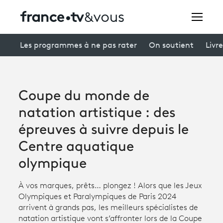
Rechercher
Les programmes à ne pas rater
On soutient
Livre
Festivals
Coupe du monde de
Creators
natation artistique : des
À la une
épreuves à suivre depuis le
Centre aquatique
Participer et assister à une émission
olympique
À votre écoute
À vos marques, prêts… plongez ! Alors que les Jeux
Productions et innovation
Olympiques et Paralympiques de Paris 2024
arrivent à grands pas, les meilleurs spécialistes de
Programme
tv
natation artistique vont s’affronter lors de la Coupe