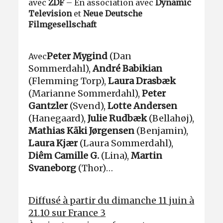
avec
ZDF
– En association avec
Dynamic
Television
et
Neue Deutsche
Filmgesellschaft
Peter Mygind
(Dan
Avec
Sommerdahl),
André Babikian
(Flemming Torp),
Laura Drasbæk
(Marianne Sommerdahl),
Peter
Gantzler
(Svend),
Lotte Andersen
(Hanegaard),
Julie Rudbæk
(Bellahøj),
Mathias Käki Jørgensen
(Benjamin),
Laura Kjær
(Laura Sommerdahl),
Diêm Camille G.
(Lina),
Martin
Svaneborg
(Thor)…
Diffusé à partir du dimanche 11 juin à
21.10 sur France 3