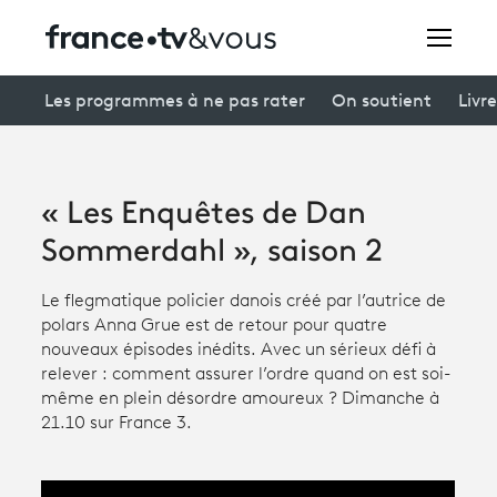
Rechercher
Les programmes à ne pas rater
On soutient
Livre
Festivals
« Les Enquêtes de Dan
Creators
Sommerdahl », saison 2
À la une
Le flegmatique policier danois créé par l’autrice de
polars Anna Grue est de retour pour quatre
Participer et assister à une émission
nouveaux épisodes inédits. Avec un sérieux défi à
relever : comment assurer l’ordre quand on est soi-
À votre écoute
même en plein désordre amoureux ? Dimanche à
21.10 sur France 3.
Productions et innovation
Programme
tv