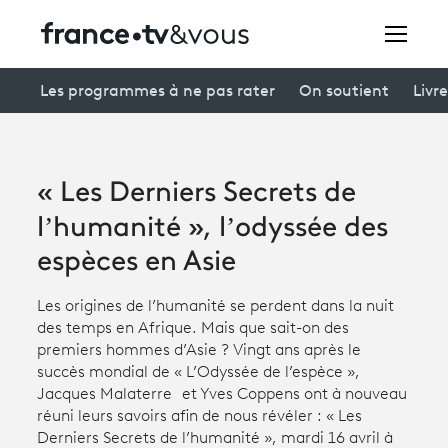
Rechercher
Les programmes à ne pas rater
On soutient
Livre
Festivals
« Les Derniers Secrets de
Creators
l’humanité », l’odyssée des
À la une
espèces en Asie
Participer et assister à une émission
Les origines de l’humanité se perdent dans la nuit
des temps en Afrique. Mais que sait-on des
À votre écoute
premiers hommes d’Asie ? Vingt ans après le
succès mondial de « L’Odyssée de l’espèce »,
Productions et innovation
Jacques Malaterre et Yves Coppens ont à nouveau
réuni leurs savoirs afin de nous révéler : « Les
Programme
tv
Derniers Secrets de l’humanité », mardi 16 avril à