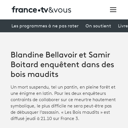
Rechercher
Les programmes à ne pas rater
On soutient
Livre
Festivals
Blandine Bellavoir et Samir
Creators
Boitard enquêtent dans des
À la une
bois maudits
Participer et assister à une émission
Un mort suspendu, tel un pantin, en pleine forêt et
une énigme en latin. Pour les deux enquêteurs
À votre écoute
contraints de collaborer sur ce meurtre hautement
symbolique, le plus difficile ne sera peut-être pas
Productions et innovation
de débusquer l’assassin. « Les Bois maudits » est
diffusé jeudi à 21.10 sur France 3.
Programme
tv