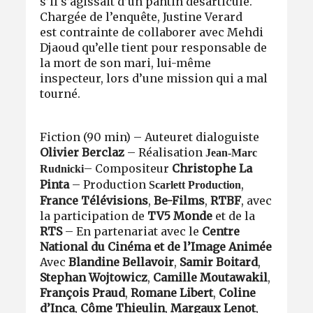
s’il s’agissait d’un pantin désarticulé.
Chargée de l’enquête, Justine Verard
est contrainte de collaborer avec Mehdi
Djaoud qu’elle tient pour responsable de
la mort de son mari, lui-même
inspecteur, lors d’une mission qui a mal
tourné.
Fiction (90 min) – Auteur
et dialoguiste
Olivier Berclaz
– Réalisation
Jean-Marc
– Compositeur
Christophe La
Rudnicki
Pinta
– Production
,
Scarlett Production
France Télévisions
,
Be-Films
,
RTBF
, avec
la participation de
TV5 Monde
et de la
RTS
– En partenariat avec le
Centre
National du Cinéma et de l’Image Animée
Avec
Blandine Bellavoir
,
Samir Boitard
,
Stephan Wojtowicz
,
Camille Moutawakil
,
François Praud
,
Romane Libert
,
Coline
d’Inca
,
Côme Thieulin
,
Margaux Lenot
,