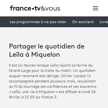
Rechercher
Les programmes à ne pas rater
On soutient
Livre
Festivals
Partager le quotidien de
Creators
Leïla à Miquelon
À la une
Il est six heures lorsque Leïla rejoint sa ferme du
Grand Large pour la traite du matin. Un quotidien
Participer et assister à une émission
auquel rarement elle déroge. Olivier Lacaze l’a
accompagnée pendant plusieurs mois, recueillant
À votre écoute
au fil du tournage ses confidences et ses souvenirs.
« Leïla, une vie à Miquelon » est diffusé le lundi 26
Productions et innovation
février à 23.55 sur France 3.
Programme
tv