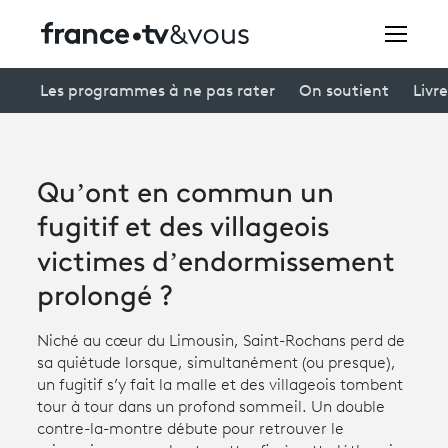
Rechercher
Les programmes à ne pas rater
On soutient
Livre
Festivals
Qu’ont en commun un
Creators
fugitif et des villageois
À la une
victimes d’endormissement
prolongé ?
Participer et assister à une émission
À votre écoute
Niché au cœur du Limousin, Saint-Rochans perd de
sa quiétude lorsque, simultanément (ou presque),
Productions et innovation
un fugitif s’y fait la malle et des villageois tombent
tour à tour dans un profond sommeil. Un double
Programme
tv
contre-la-montre débute pour retrouver le