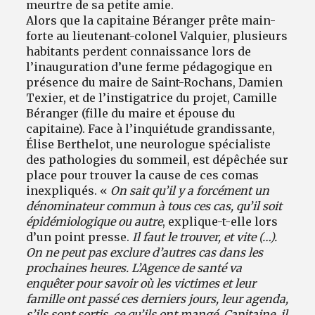
meurtre de sa petite amie.
Alors que la capitaine Béranger prête main-
forte au lieutenant-colonel Valquier, plusieurs
habitants perdent connaissance lors de
l’inauguration d’une ferme pédagogique en
présence du maire de Saint-Rochans, Damien
Texier, et de l’instigatrice du projet, Camille
Béranger (fille du maire et épouse du
capitaine). Face à l’inquiétude grandissante,
Élise Berthelot, une neurologue spécialiste
des pathologies du sommeil, est dépêchée sur
place pour trouver la cause de ces comas
inexpliqués. «
On sait qu’il y a forcément un
dénominateur commun à tous ces cas, qu’il soit
épidémiologique ou autre
, explique-t-elle lors
d’un point presse.
Il faut le trouver, et vite (…).
On ne peut pas exclure d’autres cas dans les
prochaines heures. L’Agence de santé va
enquêter pour savoir où les victimes et leur
famille ont passé ces derniers jours, leur agenda,
s’ils sont sortis, ce qu’ils ont mangé. Capitaine, il