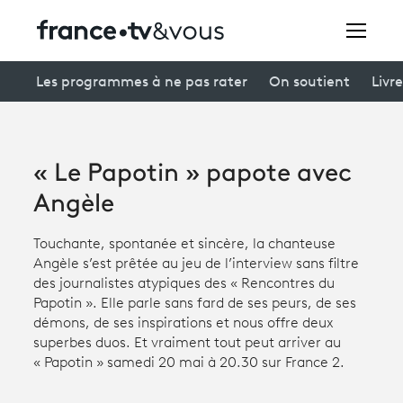
Rechercher
Les programmes à ne pas rater
On soutient
Livre
Festivals
« Le Papotin » papote avec
Creators
Angèle
À la une
Touchante, spontanée et sincère, la chanteuse
Angèle s’est prêtée au jeu de l’interview sans filtre
Participer et assister à une émission
des journalistes atypiques des « Rencontres du
Papotin ». Elle parle sans fard de ses peurs, de ses
À votre écoute
démons, de ses inspirations et nous offre deux
superbes duos. Et vraiment tout peut arriver au
Productions et innovation
« Papotin » samedi 20 mai à 20.30 sur France 2.
Programme
tv