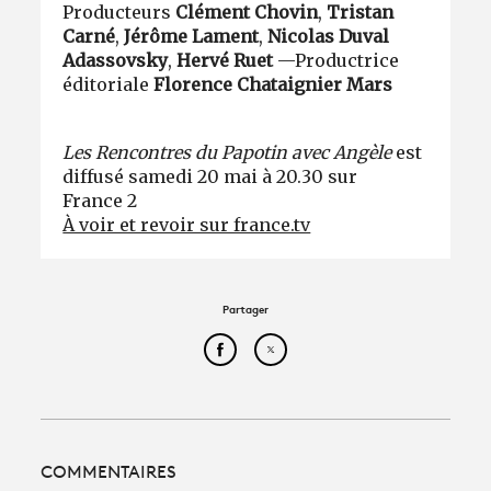
Producteurs
Clément Chovin
,
Tristan
Carné
,
Jérôme Lament
,
Nicolas Duval
Adassovsky
,
Hervé Ruet
—Productrice
éditoriale
Florence Chataignier Mars
Les Rencontres du Papotin avec Angèle
est
diffusé samedi 20 mai à 20.30 sur
France 2
À voir et revoir sur france.tv
Partager
Partager cet article sur Face
Partager cet article sur
COMMENTAIRES